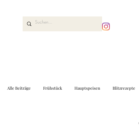
Alle Beiträge
Frühstück
Hauptspeisen
Blitzrezepte
Kuchen und Desserts
Brot und Gebäck
Vorspeisen
Ernährungswissen
Drinks
Fingerfood
Geschen