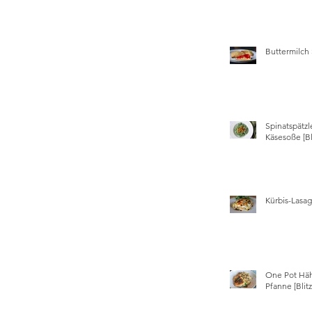
 
Buttermilch
Spinatspätzl
Käsesoße [Bl
Kürbis-Lasa
One Pot Hä
Pfanne [Blit