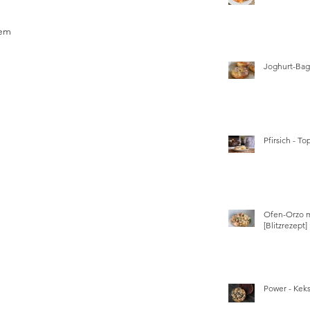
nem 
Joghurt-Bage
Pfirsich - T
Ofen-Orzo m
[Blitzrezept]
Power - Kek