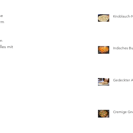
ne 
Knoblauch-
rm 
n 
les mit 
Indisches Bu
Gedeckter 
Cremige Gn