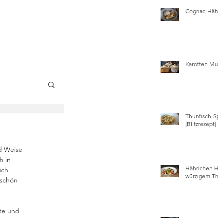
Cognac-Hähn
Karotten Mu
Thunfisch-S
wissen
[Blitzrezept]
d Weise 
 in 
Hähnchen Ha
ich 
würzigem Th
schön 
te und 