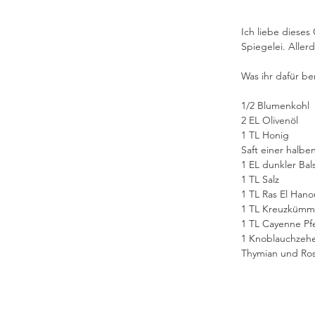
Ich liebe dieses
Spiegelei. Aller
Was ihr dafür be
1/2 Blumenkohl
2 EL Olivenöl
1 TL Honig
Saft einer halb
1 EL dunkler Bal
1 TL Salz
1 TL Ras El Hano
1 TL Kreuzkümm
1 TL Cayenne Pfe
1 Knoblauchzeh
Thymian und Ro