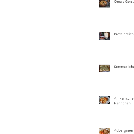
Oma´s Gers
Proteinreich
Sommerliche
Afrikanische
Hähnchen
Auberginen 