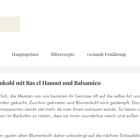
Hauptspeisen
Blitzrezepte
Gesunde Ernährung
Brot und Gebäck
Vorspeisen
Beilagen
Ernährungs
kohl mit Ras el Hanout und Balsamico
rlich, die Meisten von uns bereiten ihr Gemüse oft auf die selbe Art un
werden gekocht, Zucchini gebraten und Blumenkohl wird gedämpft. Doch
d
Geschenke aus der Küche
Kinderküche
Low Carb
üsesorten steckt viel mehr als man ihnen zutrauen würde. So lassen s
en im Backofen so rösten, dass sie innen wunderbar weich und außen 
Rezeptvideo
vegan
Kekse und Pralinen
Vegetarisch
n guten alten Blumenkohl daher unbedingt auf die nächste Einkaufslis