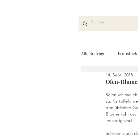
Alle Beiträge
Frühstück
14. Sept. 2018
Kuchen und Desserts
Ofen-Blumen
Seien wir mal eh
zu. Kartoffeln 
Drinks
Fingerfoo
den üblichen Gem
Blumenkohlrösch
knusprig sind.
REZEPTKARTEN
Schreibt euch de