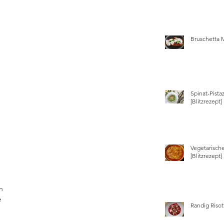
Bruschetta 
Spinat-Pista
[Blitzrezept]
Vegetarisch
[Blitzrezept]
n 
e 
Randig Risot