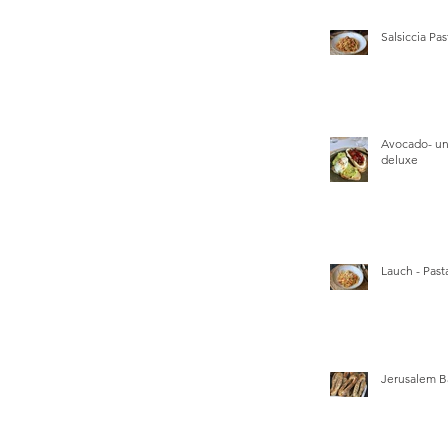
Salsiccia Pas
Avocado- un
deluxe
Lauch - Pasta
Jerusalem B