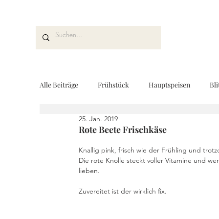
Alle Beiträge
Frühstück
Hauptspeisen
Bli
25. Jan. 2019
Kuchen und Desserts
Brot und Gebäck
V
Rote Beete Frischkäse
Knallig pink, frisch wie der Frühling und tro
Die rote Knolle steckt voller Vitamine und we
Drinks
Fingerfood
Geschenke aus der K
lieben. 
Zuvereitet ist der wirklich fix. 
REZEPTKARTEN
Rezeptvideo
vegan