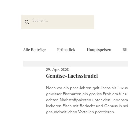
Alle Beiträge
Frühstück
Hauptspeisen
Bli
29. Apr. 2020
Kuchen und Desserts
Brot und Gebäck
V
Gemüse-Lachsstrudel
Noch vor ein paar Jahren galt Lachs als Luxu
gewisser Fischarten ein großes Problem für u
Drinks
Fingerfood
Geschenke aus der K
echten Närhstoffpaketen unter den Lebensmit
leckeren Fisch mit Bedacht und Genuss in sei
gesundheitlichen Vorteilen profitieren. 
REZEPTKARTEN
Rezeptvideo
vegan