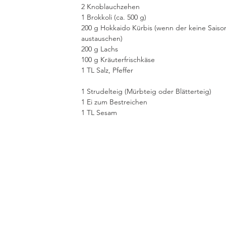
2 Knoblauchzehen
1 Brokkoli (ca. 500 g)
200 g Hokkaido Kürbis (wenn der keine Saison
austauschen)
200 g Lachs
100 g Kräuterfrischkäse
1 TL Salz, Pfeffer
1 Strudelteig (Mürbteig oder Blätterteig)
1 Ei zum Bestreichen
1 TL Sesam