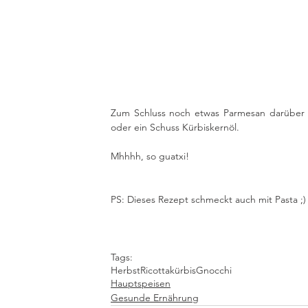
Zum Schluss noch etwas Parmesan darüber r
oder ein Schuss Kürbiskernöl.
Mhhhh, so guatxi!
PS: Dieses Rezept schmeckt auch mit Pasta ;)
Tags:
Herbst
Ricotta
kürbis
Gnocchi
Hauptspeisen
Gesunde Ernährung