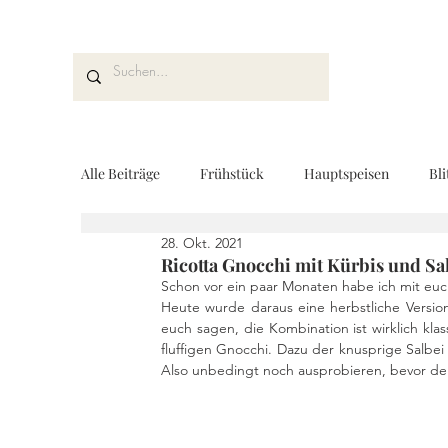
Alle Beiträge
Frühstück
Hauptspeisen
Bli
28. Okt. 2021
Kuchen und Desserts
Brot und Gebäck
V
Ricotta Gnocchi mit Kürbis und Sa
Schon vor ein paar Monaten habe ich mit euch
Heute wurde daraus eine herbstliche Version
euch sagen, die Kombination ist wirklich kla
Drinks
Fingerfood
Geschenke aus der K
fluffigen Gnocchi. Dazu der knusprige Salbei
Also unbedingt noch ausprobieren, bevor der
REZEPTKARTEN
Rezeptvideo
vegan