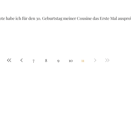
te habe ich für den 30. Geburtstag meiner Cousine das Erste Mal ausprobie
7
8
9
10
11