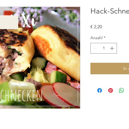
Hack-Schn
Preis
€ 2,20
Anzahl
*
In