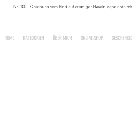
Nr. 100 - Ossobuco vom Rind auf cremiger Haselnusspolenta mi
HOME
KATEGORIEN
ÜBER MICH
ONLINE-SHOP
GESCHENKI