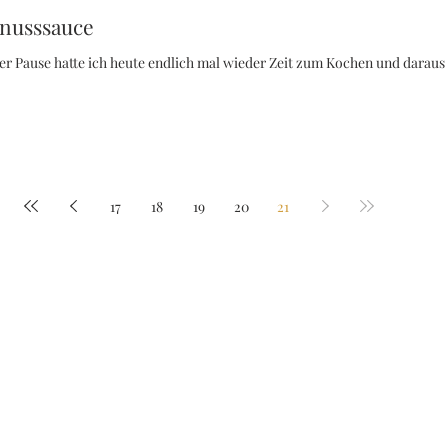
nusssauce
r Pause hatte ich heute endlich mal wieder Zeit zum Kochen und daraus is
17
18
19
20
21