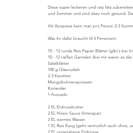
Diese super leckeren und ratz fatz zubereite
und Sommer und sind dazu noch gesund. Daz
Als Vorspeise kann man pro Person 2-3 Summe
Was ihr dafür braucht (4-5 Personen):
10 - 12 runde Reis Papier Blätter (gibt´s bei In
10 - 12 rießen Garnelen (bei mir waren es die
Salatblätter
100 g Glasnudeln
2-3 Karotten
Mungobohnensprossen
Koriander
1 Avocado
2 EL Erdnussbutter
2 EL Hoisin Sauce (Interspar)
2 EL warmes Wasser
1 EL Reis Essig (geht vermutlich auch ohne, o
2 EL ungesalzene Erdnüsse