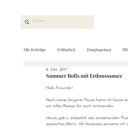
Alle Beiträge
Frühstück
Hauptspeisen
Bli
8. Okt. 2017
Kuchen und Desserts
Brot und Gebäck
V
Summer Rolls mit Erdnusssauce
Hallo Freunde!
Drinks
Fingerfood
Geschenke aus der K
Nach etwas längerer Pause hatte ich heute e
ein tolles Rezept für euch entstanden.
Heute gab´s, anlässlich des anstehenden Thail
REZEPTKARTEN
Rezeptvideo
vegan
asiatisches Menü. Als Vorspeise servierte ich 