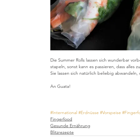
Die Summer Rolls lassen sich wunderbar vorbere
stapeln, sonst kann es passieren, dass alles 
Sie lassen sich natürlich beliebig abwandeln, 
An Guata!
#International
#Erdnüsse
#Vorspeise
#Fingerf
Fingerfood
Gesunde Ernährung
Blitzrezepte