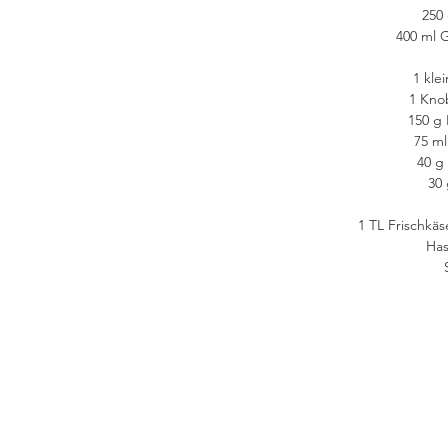
250
400 ml 
1 kle
1 Kno
150 g 
75 m
40 g
30 
1 TL Frischkäs
Has