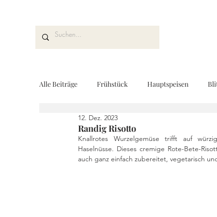
Alle Beiträge
Frühstück
Hauptspeisen
Bli
12. Dez. 2023
Kuchen und Desserts
Brot und Gebäck
V
Randig Risotto
Knallrotes Wurzelgemüse trifft auf würz
Haselnüsse. Dieses cremige Rote-Bete-Risott
auch ganz einfach zubereitet, vegetarisch un
Drinks
Fingerfood
Geschenke aus der K
REZEPTKARTEN
Rezeptvideo
vegan