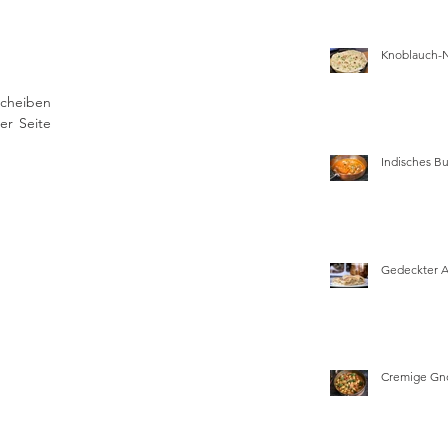
Knoblauch-
cheiben 
r Seite 
Indisches Bu
Gedeckter 
Cremige Gn