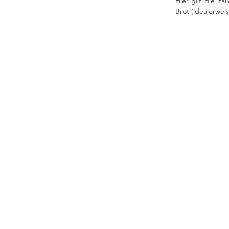
Hier gilt die it
Brot (idealerwei