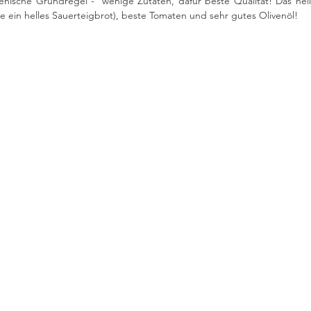
alienische Grundregel -  wenige Zutaten, dafür beste Qualität! Das hei
se ein helles Sauerteigbrot), beste Tomaten und sehr gutes Olivenöl!