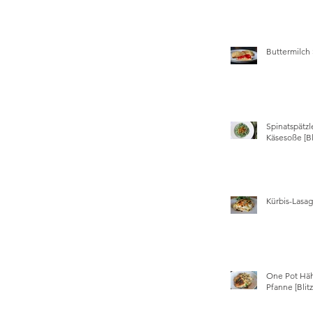
Buttermilch
Spinatspätzl
Käsesoße [Bl
Kürbis-Lasa
One Pot Hä
Pfanne [Blit