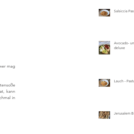
Salsiccia Pas
Avocado- un
deluxe
wer mag 
Lauch - Pasta
tensoße 
t, kann 
hmal in 
Jerusalem B