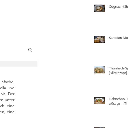
Cognac-Hähn
Karotten Mu
Thunfisch-S
wissen
[Blitzrezept]
infache, 
lla und 
is. Der 
Hähnchen Ha
n unter 
würzigem Th
ch eine 
n, eine 