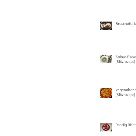
Bruschetta 
Spinat-Pista
[Blitzrezept]
Vegetarisch
[Blitzrezept]
Randig Risot