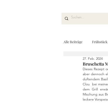
Alle Beiträge
Frühstück
27. Feb. 2024
Kuchen und Desserts
Bruschetta 
Dieses Rezept or
aber dennoch el
duftendem Basil
Drinks
Fingerfoo
Clou  bei meine
dem Grill erwä
Mischung aus Bru
leckere Vorspeis
REZEPTKARTEN