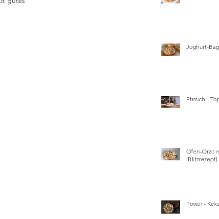
ßt gutes 
Joghurt-Bage
Pfirsich - T
Ofen-Orzo m
[Blitzrezept]
Power - Kek