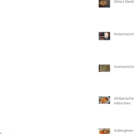
Oma´s Gers
Proteinreich
Sommerliche
Afrikanische
Hähnchen
Auberginen 