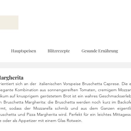
Hauptspeisen
Blitzrezepte
Gesunde Ernährung
Brot und Gebäck
Vorspeisen
Beilagen
Ernährungs
Margherita
ientiert sich an der  italienischen Vorspeise Bruschetta Caprese. Die e
egante Kombination aus sonnengereiften Tomaten, cremigem Mozzare
ikum auf knusprigem geröstetem Brot ist ein wahres Geschmackserlebn
d
Geschenke aus der Küche
Kinderküche
Low Carb
n Bruschetta Margherita: die Bruschetta werden noch kurz im Backofe
rmt, sodass der Mozzarella schmilz und aus dem Ganzen eigentli
schetta und Pizza Margherita wird. Perfekt für ein leichtes Mittagesse
e oder als Appetizer mit einem Glas Rotwein. 
Rezeptvideo
vegan
Kekse und Pralinen
Vegetarisch