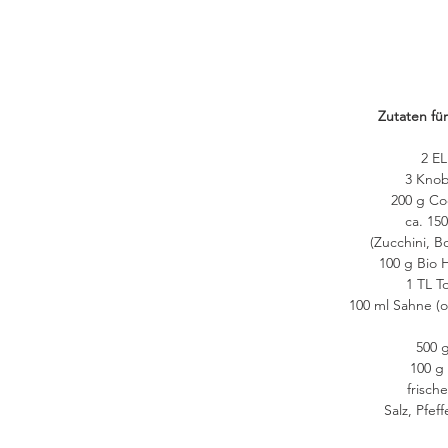
Zutaten für
2 EL
3 Kno
200 g Co
ca. 15
(Zucchini, Bo
100 g Bio 
1 TL 
100 ml Sahne (
500 
100 g 
frisch
Salz, Pfeff