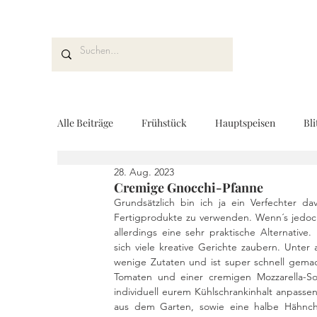
Alle Beiträge
Frühstück
Hauptspeisen
Bli
28. Aug. 2023
Kuchen und Desserts
Brot und Gebäck
V
Cremige Gnocchi-Pfanne
Grundsätzlich bin ich ja ein Verfechter d
Fertigprodukte zu verwenden. Wenn´s jedoch
allerdings eine sehr praktische Alternative.
Drinks
Fingerfood
Geschenke aus der K
sich viele kreative Gerichte zaubern. Unter
wenige Zutaten und ist super schnell gemach
Tomaten und einer cremigen Mozzarella-Soß
individuell eurem Kühlschrankinhalt anpasse
REZEPTKARTEN
Rezeptvideo
vegan
aus dem Garten, sowie eine halbe Hähnch