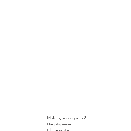
Mhhhh, sooo guat xi!
Hauptspeisen
Blitzrezepte