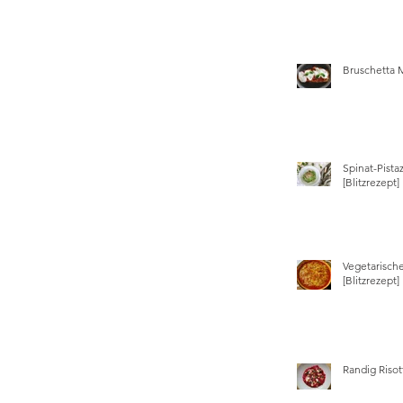
Bruschetta 
Spinat-Pista
[Blitzrezept]
Vegetarisch
[Blitzrezept]
Randig Risot