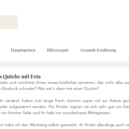
Hauptspeisen
Blitzrezepte
Gesunde Ernährung
Brot und Gebäck
Vorspeisen
Beilagen
Ernährungs
s Quiche mit Feta
te und möchtest ihnen etwas köstliches servieren, das nicht allzu au
m Eindruck schindet? Wie wär's dann mit einer Quiche? 
d
Geschenke aus der Küche
Kinderküche
Low Carb
hr variabel, halten sich lange frisch, können super mit zur Arbeit g
eder aufgewärmt werden. Für Kinder eignen sie sich sehr gut um Ge
 ein frischer Salat und ihr habt ein wunderbares Mittagessen. 
Rezeptvideo
vegan
Kekse und Pralinen
Vegetarisch
t habe ich den Mürbteig selbst gemacht, ihr findet allerdings auch se