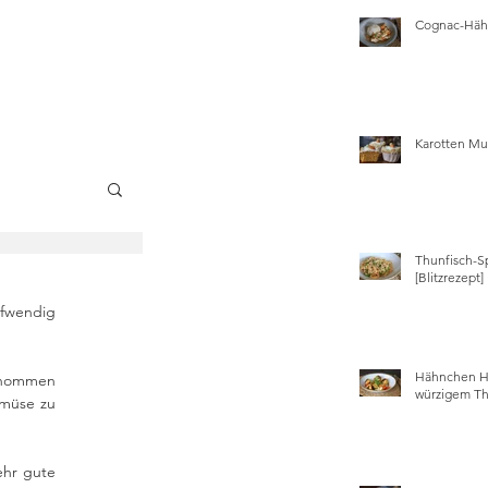
Cognac-Hähn
Karotten Mu
Thunfisch-S
wissen
[Blitzrezept]
fwendig 
Hähnchen Ha
enommen 
würzigem Th
müse zu 
hr gute 