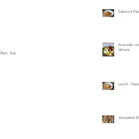
Salsiccia Pas
Avocado- un
deluxe
en, bis 
Lauch - Pasta
Jerusalem B