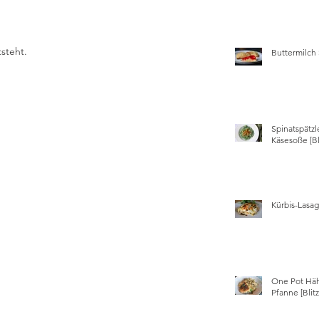
steht.  
Buttermilch
Spinatspätzl
Käsesoße [Bl
Kürbis-Lasa
One Pot Hä
Pfanne [Blit