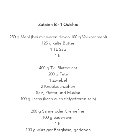
Zutaten für 1 Quiche:
250 g Mehl (bei mir waren davon 100 g Vollkornmehl)
125 g kalte Butter
1 TL Salz
1 Ei
400 g Tk- Blattspinat
200 g Feta
1 Zwiebel
2 Knoblauchzehen
Salz, Pfeffer und Muskat
100 g Lachs (kann auch tiefgefroren sein)
200 g Sahne oder Cremefine 
100 g Sauerrahm
1 Ei
100 g würziger Bergkäse, gerieben