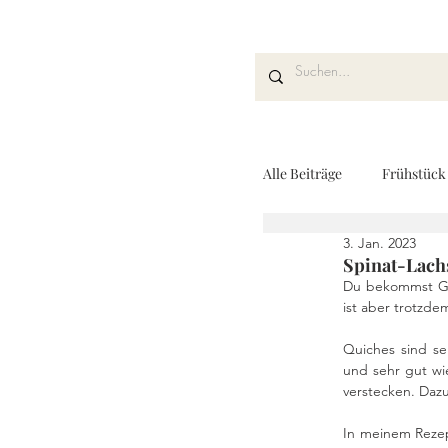
Alle Beiträge
Frühstück
3. Jan. 2023
Kuchen und Desserts
Spinat-Lach
Du bekommst Gäs
ist aber trotzde
Drinks
Fingerfoo
Quiches sind se
und sehr gut wi
verstecken. Dazu
REZEPTKARTEN
In meinem Rezep