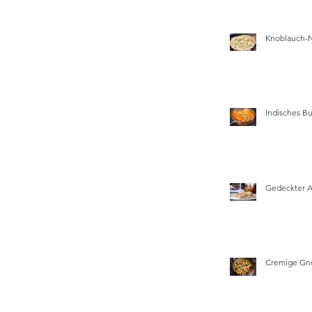
Knoblauch-
Indisches Bu
Gedeckter 
Cremige Gn