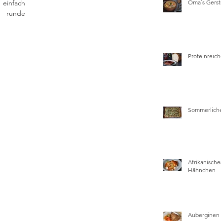
einfach 
Oma´s Gers
 runde 
Proteinreich
Sommerliche
Afrikanische
Hähnchen
Auberginen 