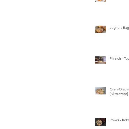
Joghurt-Bage
Pfirsich - T
Ofen-Orzo m
[Blitzrezept]
Power - Kek