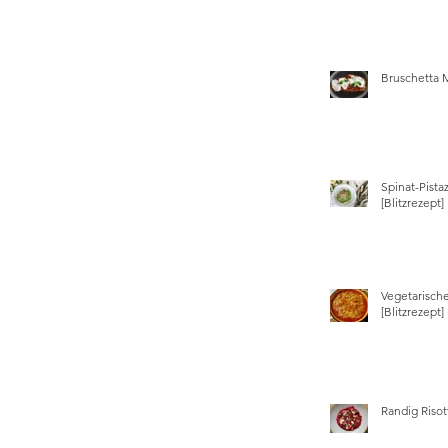
Bruschetta 
Spinat-Pista
[Blitzrezept]
Vegetarisch
[Blitzrezept]
Randig Risot