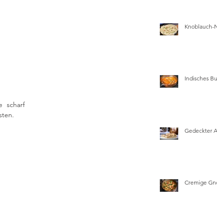
Knoblauch-
Indisches Bu
 scharf 
ten. 
Gedeckter 
Cremige Gn