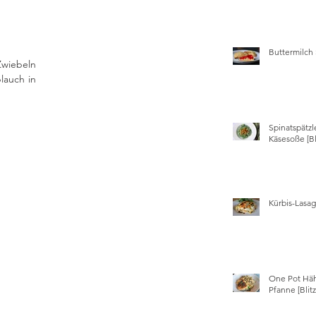
Buttermilch
wiebeln 
auch in 
Spinatspätzl
Käsesoße [Bl
Kürbis-Lasa
One Pot Hä
Pfanne [Blit