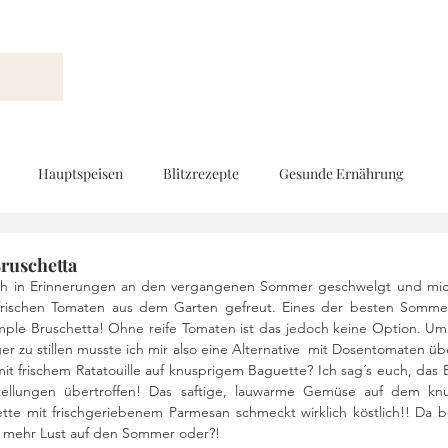
Hauptspeisen
Blitzrezepte
Gesunde Ernährung
Brot und Gebäck
Vorspeisen
Beilagen
Ernährungs
Bruschetta
ich in Erinnerungen an den vergangenen Sommer geschwelgt und mic
 frischen Tomaten aus dem Garten gefreut. Eines der besten Somm
imple Bruschetta! Ohne reife Tomaten ist das jedoch keine Option. Um
d
Geschenke aus der Küche
Kinderküche
Low Carb
r zu stillen musste ich mir also eine Alternative  mit Dosentomaten üb
t frischem Ratatouille auf knusprigem Baguette? Ich sag´s euch, das E
tellungen übertroffen! Das saftige, lauwarme Gemüse auf dem knu
te mit frischgeriebenem Parmesan schmeckt wirklich köstlich!! Da 
Rezeptvideo
vegan
Kekse und Pralinen
Vegetarisch
 mehr Lust auf den Sommer oder?! 