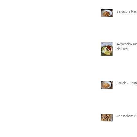
Salsiccia Pas
Avocado- un
deluxe
Lauch - Pasta
Jerusalem B