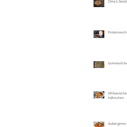
Oma´s Gers
Proteinreich
Sommerliche
Afrikanische
Hähnchen
Auberginen 