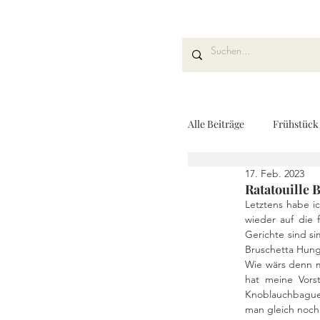
Alle Beiträge
Frühstück
17. Feb. 2023
Kuchen und Desserts
Ratatouille 
Letztens habe 
wieder auf die
Gerichte sind s
Drinks
Fingerfoo
Bruschetta Hunge
Wie wärs denn mi
hat meine Vors
Knoblauchbaguet
REZEPTKARTEN
man gleich noch