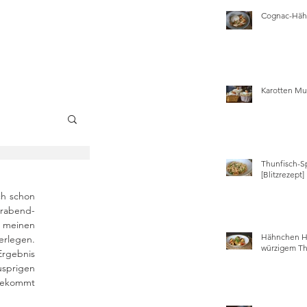
Cognac-Hähn
Karotten Mu
Thunfisch-S
wissen
[Blitzrezept]
h schon 
erabend-
 meinen 
Hähnchen Ha
erlegen. 
würzigem Th
rgebnis 
sprigen 
bekommt 