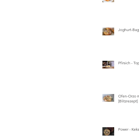
Joghurt-Bage
Pfirsich - T
Ofen-Orzo m
[Blitzrezept]
Power - Kek