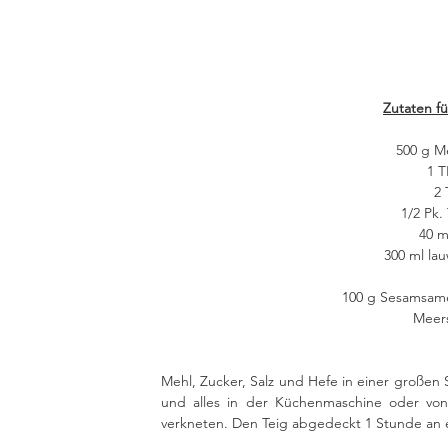
Zutaten fü
500 g Me
1 T
2 
1/2 Pk.
40 m
300 ml la
100 g Sesamsame
Meers
Mehl, Zucker, Salz und Hefe in einer großen 
und alles in der Küchenmaschine oder von
verkneten. Den Teig abgedeckt 1 Stunde an