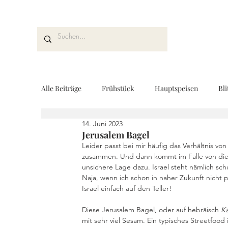
Alle Beiträge
Frühstück
Hauptspeisen
Bli
14. Juni 2023
Kuchen und Desserts
Brot und Gebäck
V
Jerusalem Bagel
Leider passt bei mir häufig das Verhältnis vo
zusammen. Und dann kommt im Falle von diesem
unsichere Lage dazu. Israel steht nämlich scho
Drinks
Fingerfood
Geschenke aus der K
Naja, wenn ich schon in naher Zukunft nicht p
Israel einfach auf den Teller!
Diese Jerusalem Bagel, oder auf hebräisch 
Ka
REZEPTKARTEN
Rezeptvideo
vegan
mit sehr viel Sesam. Ein typisches Streetfood i