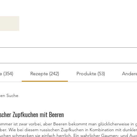
e (354)
Rezepte (242)
Produkte (53)
Andere
ren Suche
scher Zupfkuchen mit Beeren
ommer ist zwar vorbei, aber Beeren bekommt man glücklicherweise in
über. Wie bei diesem russischen Zupfkuchen in Kombination mit dunkl
uchen schmecken sie einfach herrlich. Ein wahrlicher Gaumen- und Au