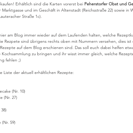
aufen! Erhältlich sind die Karten vorerst bei 
Peherstorfer Obst und 
er Marktgasse und im Geschäft in Altenstadt (Reichsstraße 22) sowie in W
Lauteracher Straße 1c). 
hier am Blog immer wieder auf dem Laufenden halten, welche Rezeptk
 Die Rezpete sind übrigens rechts oben mit Nummern versehen, dies ist 
Rezepte auf dem Blog erschienen sind. Das soll euch dabei helfen etwa
re Kochsammlung zu bringen und ihr wisst immer gleich, welche Rezept
g fehlen ;)
e Liste der aktuell erhältlichen Rezepte:
cake (Nr. 10)
e (Nr. 27)
 38)
(Nr. 59)