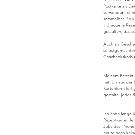
Postkarte als De
verwenden, ohne
sammelbar. So k
individuelle Rez
gestalten, das s
Auch als Geschen
selbstgemachtem
Geschenkskorb m
Meinem Perfektio
hat, bis aus der
Kartenform fertig
gestalte, jedes 
Ich habe lange ü
Rezeptkarten fer
Jobs das iPhone 
heute noch keine