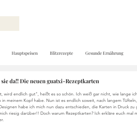
Hauptspeisen
Blitzrezepte
Gesunde Ernährung
Brot und Gebäck
Vorspeisen
Beilagen
Ernährungs
 sie da!! Die neuen guatxi-Rezeptkarten
, wird endlich gut", heißt es so schön. Ich weiß gar nicht, wie lange ic
 in meinem Kopf habe. Nun ist es endlich soweit, nach langem Tüfteln,
d
Geschenke aus der Küche
Kinderküche
Low Carb
esignen habe ich mich nun dazu entschieden, die Karten in Druck zu
 mich riesig darüber!! Doch warum Rezeptkarten? Ich erkläre euch mal 
r.
Rezeptvideo
vegan
Kekse und Pralinen
Vegetarisch