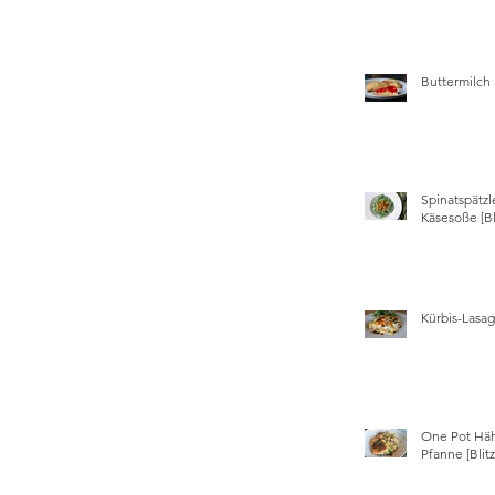
Buttermilch
Spinatspätzl
Käsesoße [Bl
Kürbis-Lasa
One Pot Hä
Pfanne [Blit