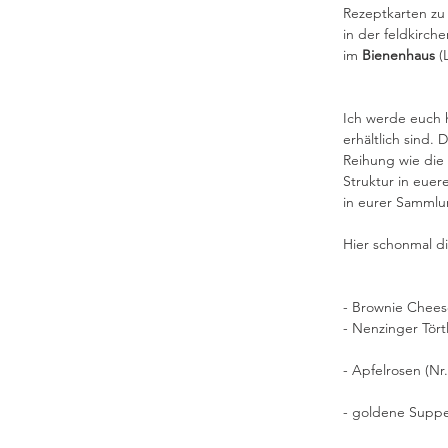
Rezeptkarten zu k
in der feldkirch
im 
Bienenhaus 
(
Ich werde euch 
erhältlich sind.
Reihung wie die 
Struktur in eue
in eurer Sammlun
Hier schonmal di
- Brownie Cheese
- Nenzinger Törtl
- Apfelrosen (Nr.
- goldene Suppe 