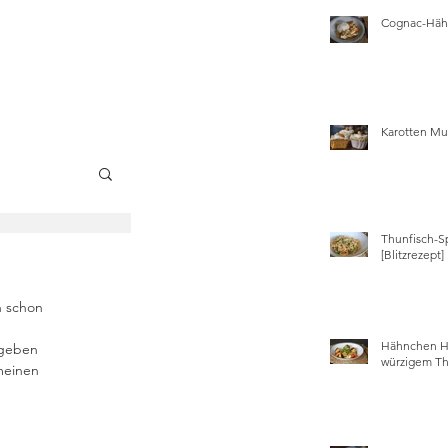
Cognac-Hähn
Karotten Mu
Thunfisch-S
wissen
[Blitzrezept]
h schon 
 
Hähnchen Ha
 geben 
würzigem Th
meinen 