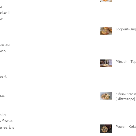
u 
duell 
z 
 
Joghurt-Bage
be zu 
nen 
Pfirsich - T
ert 
Ofen-Orzo m
se.
[Blitzrezept]
lle 
n Steve 
Power - Kek
e es bis 