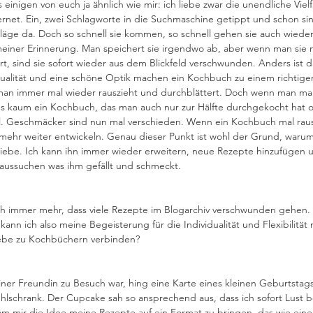
s einigen von euch ja ähnlich wie mir: ich liebe zwar die unendliche Vielf
rnet. Ein, zwei Schlagworte in die Suchmaschine getippt und schon si
läge da. Doch so schnell sie kommen, so schnell gehen sie auch wieder
einer Erinnerung. Man speichert sie irgendwo ab, aber wenn man sie n
rt, sind sie sofort wieder aus dem Blickfeld verschwunden. Anders ist d
alität und eine schöne Optik machen ein Kochbuch zu einem richtige
man immer mal wieder rauszieht und durchblättert. Doch wenn man mal
t es kaum ein Kochbuch, das man auch nur zur Hälfte durchgekocht hat 
l. Geschmäcker sind nun mal verschieden. Wenn ein Kochbuch mal raus 
 mehr weiter entwickeln. Genau dieser Punkt ist wohl der Grund, warum
liebe. Ich kann ihn immer wieder erweitern, neue Rezepte hinzufügen 
raussuchen was ihm gefällt und schmeckt.
h immer mehr, dass viele Rezepte im Blogarchiv verschwunden gehen.
 kann ich also meine Begeisterung für die Individualität und Flexibilität
iebe zu Kochbüchern verbinden?
einer Freundin zu Besuch war, hing eine Karte eines kleinen Geburtstag
lschrank. Der Cupcake sah so ansprechend aus, dass ich sofort Lust 
m mir die Idee meine Rezepte auf ein Format zu bringen, das wie eine