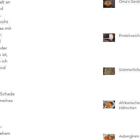
alt an 
Oma´s Gers
nd 
. 
icht 
as mit 
n 
Proteinreich
 
oder 
ist, 
 ich 
und 
Sommerliche
 Schade 
 meines 
Afrikanische
Hähnchen
s-
bekam 
Auberginen 
 