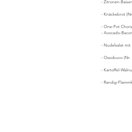
- Zitronen-Baiser
- Knäckebrot (Nr
- One-Pot Choriz
- Avocado-Bacon 
- Nudelsalat mit
- Ossobuco (Nr. 
- Kartoffel-Walnu
- Randig-Flammk