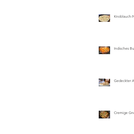
Knoblauch-
Indisches Bu
Gedeckter 
Cremige Gn