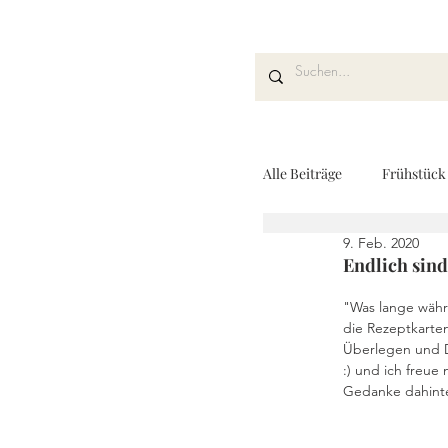
Alle Beiträge
Frühstück
9. Feb. 2020
Kuchen und Desserts
Endlich sind
"Was lange währt
die Rezeptkarten
Drinks
Fingerfoo
Überlegen und D
:) und ich freue
Gedanke dahinte
REZEPTKARTEN