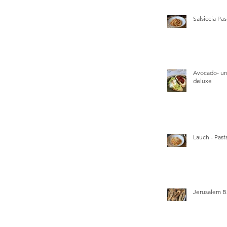
Salsiccia Pas
Avocado- un
deluxe
Lauch - Pasta
Jerusalem B