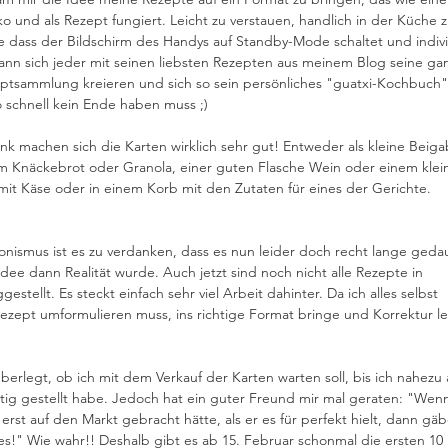
ko und als Rezept fungiert. Leicht zu verstauen, handlich in der Küche z
 dass der Bildschirm des Handys auf Standby-Mode schaltet und indivi
ann sich jeder mit seinen liebsten Rezepten aus meinem Blog seine gan
eptsammlung kreieren und sich so sein persönliches "guatxi-Kochbuch"
o schnell kein Ende haben muss ;)
k machen sich die Karten wirklich sehr gut! Entweder als kleine Beiga
 Knäckebrot oder Granola, einer guten Flasche Wein oder einem klei
it Käse oder in einem Korb mit den Zutaten für eines der Gerichte.
nismus ist es zu verdanken, dass es nun leider doch recht lange gedau
 Idee dann Realität wurde. Auch jetzt sind noch nicht alle Rezepte in 
gestellt. Es steckt einfach sehr viel Arbeit dahinter. Da ich alles selbst 
Rezept umformulieren muss, ins richtige Format bringe und Korrektur le
berlegt, ob ich mit dem Verkauf der Karten warten soll, bis ich nahezu a
tig gestellt habe. Jedoch hat ein guter Freund mir mal geraten: "Wen
erst auf den Markt gebracht hätte, als er es für perfekt hielt, dann gäb
s!" Wie wahr!! Deshalb gibt es ab 15. Februar schonmal die ersten 10 