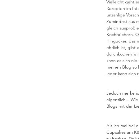
Vielleicht geht e
Rezepten im Inte
unzählige Vorsch
Zumindest aus m
gleich ausprobie
Kochbüchern. Qu
Hingucker, das 
ehrlich ist, gib
durchkochen wil
kann es sich nie
meinen Blog so 
jeder kann sich 
Jedoch merke ic
eigentlich... Wie
Blogs mit der L
Als ich mal bei 
Cupcakes am Küh
zu backen. Da ka