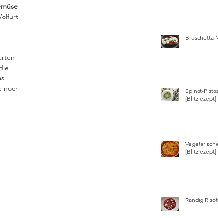
Gemüse
olfurt 
Bruschetta 
arten 
die 
s 
e noch 
Spinat-Pista
[Blitzrezept]
Vegetarisch
[Blitzrezept]
Randig Risot