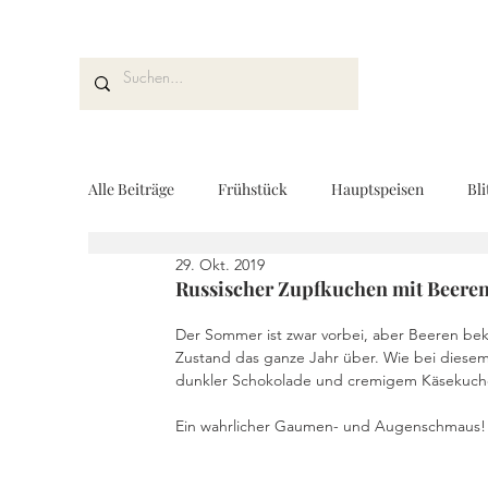
Alle Beiträge
Frühstück
Hauptspeisen
Bli
29. Okt. 2019
Kuchen und Desserts
Brot und Gebäck
V
Russischer Zupfkuchen mit Beere
Der Sommer ist zwar vorbei, aber Beeren be
Zustand das ganze Jahr über. Wie bei diesem
Drinks
Fingerfood
Geschenke aus der K
dunkler Schokolade und cremigem Käsekuchen
Ein wahrlicher Gaumen- und Augenschmaus!
REZEPTKARTEN
Rezeptvideo
vegan