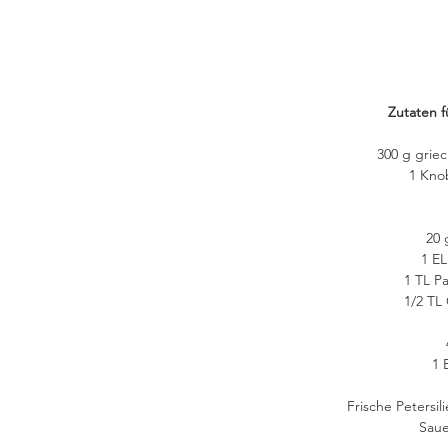
Zutaten f
300 g griec
1 Kno
20 
1 EL
1 TL Pa
1/2 TL 
1 
Frische Petersili
Saue