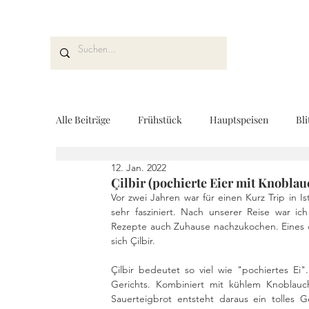
Alle Beiträge
Frühstück
Hauptspeisen
Bli
12. Jan. 2022
Kuchen und Desserts
Brot und Gebäck
V
Çilbir (pochierte Eier mit Knoblau
Vor zwei Jahren war für einen Kurz Trip in I
sehr fasziniert. Nach unserer Reise war ich 
Rezepte auch Zuhause nachzukochen. Eines d
Drinks
Fingerfood
Geschenke aus der K
sich Çilbir. 
Çilbir bedeutet so viel wie "pochiertes Ei"
Gerichts. Kombiniert mit kühlem Knoblauch
REZEPTKARTEN
Rezeptvideo
vegan
Sauerteigbrot entsteht daraus ein tolles Ger