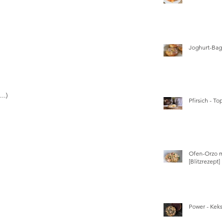
Joghurt-Bage
..)
Pfirsich - T
Ofen-Orzo m
[Blitzrezept]
Power - Kek