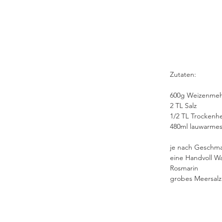
Zutaten:
600g Weizenmehl
2 TL Salz
1/2 TL Trockenh
480ml lauwarme
je nach Geschma
eine Handvoll W
Rosmarin
grobes Meersalz