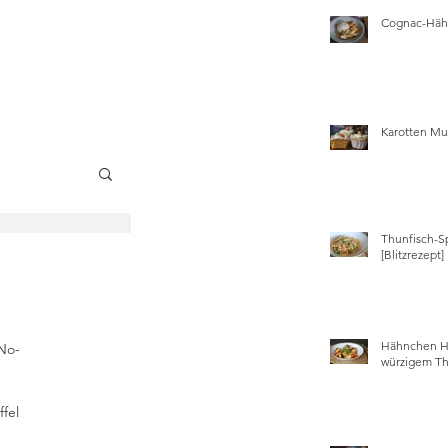
Cognac-Hähn
Karotten Mu
Thunfisch-S
wissen
[Blitzrezept]
Hähnchen Ha
"No-
würzigem Th
fel 