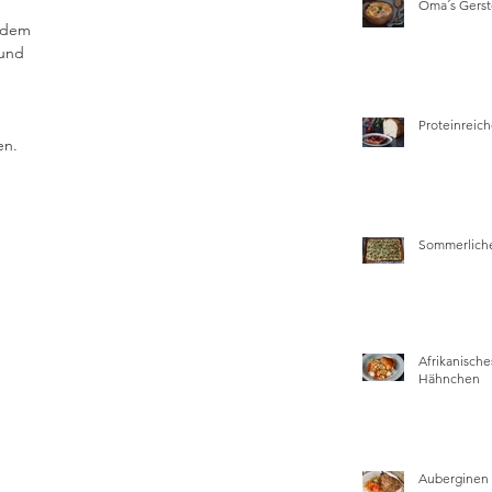
Oma´s Gers
 dem 
und 
Proteinreich
en.
Sommerliche
Afrikanische
Hähnchen
Auberginen 