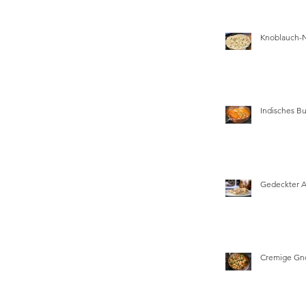
Knoblauch-
Indisches Bu
Gedeckter 
Cremige Gn