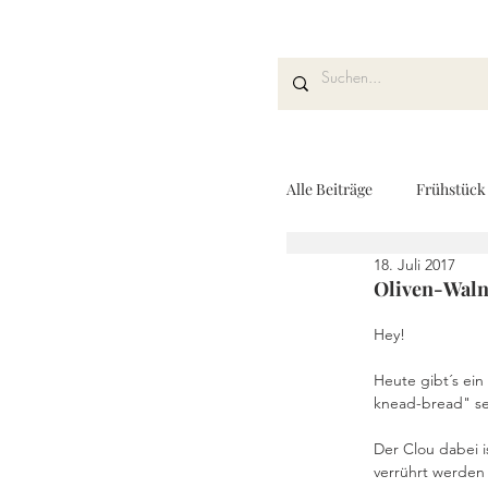
Alle Beiträge
Frühstück
18. Juli 2017
Kuchen und Desserts
Oliven-Waln
Hey!
Drinks
Fingerfoo
Heute gibt´s ein
knead-bread" se
Der Clou dabei is
REZEPTKARTEN
verrührt werden