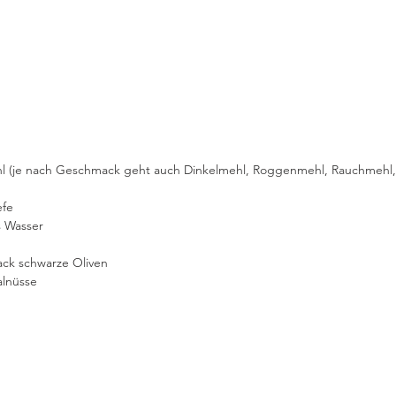
 (je nach Geschmack geht auch Dinkelmehl, Roggenmehl, Rauchmehl,.
efe
s Wasser
ck schwarze Oliven
alnüsse