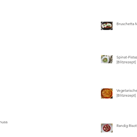
Bruschetta 
Spinat-Pista
[Blitzrezept]
Vegetarisch
[Blitzrezept]
muss 
Randig Risot