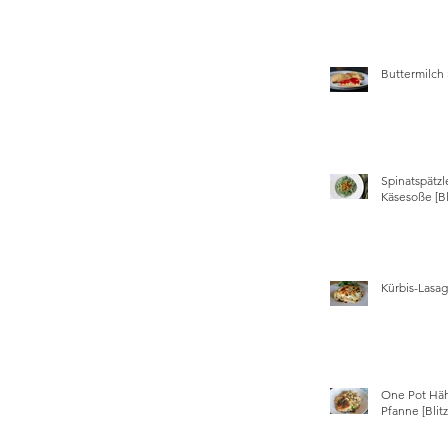
Buttermilch
Spinatspätzl
Käsesoße [Bl
Kürbis-Lasa
One Pot Hä
Pfanne [Blit