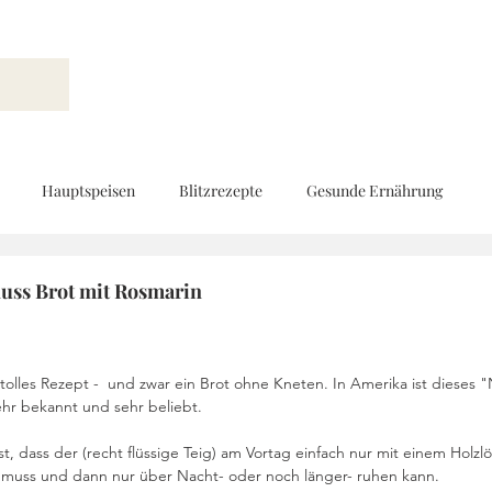
Hauptspeisen
Blitzrezepte
Gesunde Ernährung
Brot und Gebäck
Vorspeisen
Beilagen
Ernährungs
uss Brot mit Rosmarin
d
Geschenke aus der Küche
Kinderküche
Low Carb
 tolles Rezept -  und zwar ein Brot ohne Kneten. In Amerika ist dieses 
hr bekannt und sehr beliebt.
t, dass der (recht flüssige Teig) am Vortag einfach nur mit einem Holzlöf
Rezeptvideo
vegan
Kekse und Pralinen
Vegetarisch
 muss und dann nur über Nacht- oder noch länger- ruhen kann.