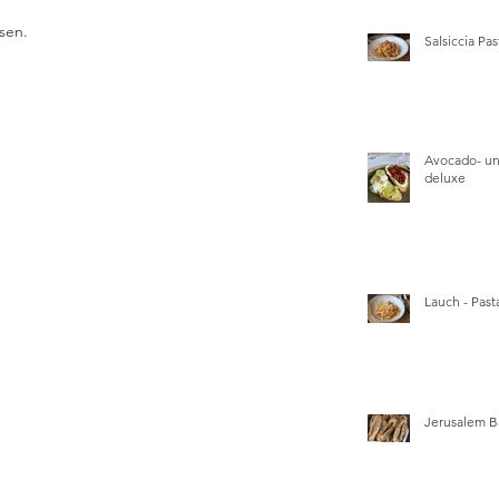
sen.
Salsiccia Pas
Avocado- un
deluxe
Lauch - Pasta
Jerusalem B