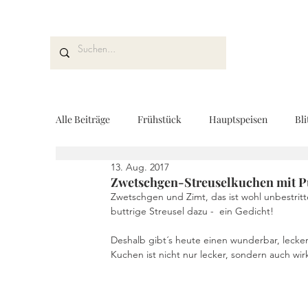
Alle Beiträge
Frühstück
Hauptspeisen
Bli
13. Aug. 2017
Kuchen und Desserts
Brot und Gebäck
V
Zwetschgen-Streuselkuchen mit 
Zwetschgen und Zimt, das ist wohl unbestrit
buttrige Streusel dazu -  ein Gedicht!
Drinks
Fingerfood
Geschenke aus der K
Deshalb gibt´s heute einen wunderbar, leck
Kuchen ist nicht nur lecker, sondern auch wirk
REZEPTKARTEN
Rezeptvideo
vegan