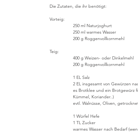
Die Zutaten, die ihr benötigt:
Vorteig:
                   250 ml Naturjoghurt
                   250 ml warmes Wasser
                   200 g Roggenvollkornmehl
Teig:
                   400 g Weizen- oder Dinkelmehl
                   200 g Roggenvollkornmehl
                   1 EL Salz
                   2 EL insgesamt von Ge
                   es Brotklee und ein Bro
                   Kümmel, Koriander..)
                   evtl. Walnüsse, Oliven, g
                   1 Würfel Hefe
                   1 TL Zucker
                   warmes Wasser nach Be