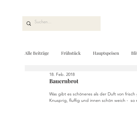
Alle Beiträge
Frühstück
Hauptspeisen
Bli
18. Feb. 2018
Kuchen und Desserts
Brot und Gebäck
V
Bauernbrot
Was gibt es schöneres als der Duft von frisc
Knusprig, fluffig und innen schön weich -  s
Drinks
Fingerfood
Geschenke aus der K
REZEPTKARTEN
Rezeptvideo
vegan