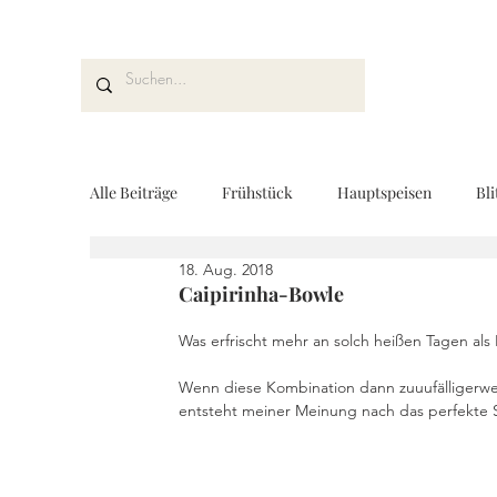
Alle Beiträge
Frühstück
Hauptspeisen
Bli
18. Aug. 2018
Kuchen und Desserts
Brot und Gebäck
V
Caipirinha-Bowle
Was erfrischt mehr an solch heißen Tagen al
Drinks
Fingerfood
Geschenke aus der K
Wenn diese Kombination dann zuuufälligerweise
entsteht meiner Meinung nach das perfekte
REZEPTKARTEN
Rezeptvideo
vegan