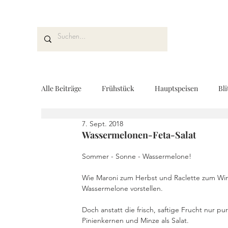
Alle Beiträge
Frühstück
Hauptspeisen
Bli
7. Sept. 2018
Kuchen und Desserts
Brot und Gebäck
V
Wassermelonen-Feta-Salat
Sommer - Sonne - Wassermelone!
Drinks
Fingerfood
Geschenke aus der K
Wie Maroni zum Herbst und Raclette zum Win
Wassermelone vorstellen.
Doch anstatt die frisch, saftige Frucht nur pu
REZEPTKARTEN
Rezeptvideo
vegan
Pinienkernen und Minze als Salat.