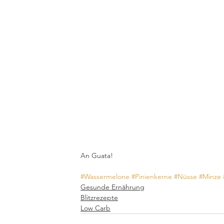
An Guata!
#Wassermelone
#Pinienkerne
#Nüsse
#Minze
Gesunde Ernährung
Blitzrezepte
Low Carb