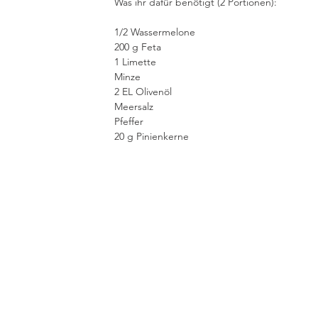
Was ihr dafür benötigt (2 Portionen):
1/2 Wassermelone
200 g Feta
1 Limette
Minze
2 EL Olivenöl
Meersalz
Pfeffer
20 g Pinienkerne