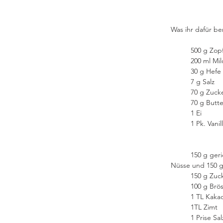
Was ihr dafür ben
          500 g
          200 ml M
          30 
          7 g Salz
          70 g Zuc
          70 g Butt
          1 Ei
          1 Pk. 
          150 g geriebene Haselnüsse, geröstet (wer gerne richtig viel Füllung mag, nimmt 200 g 
Nüsse und 150 g 
          15
          100 g Br
          1
          1TL Zimt
          1 Prise Sa