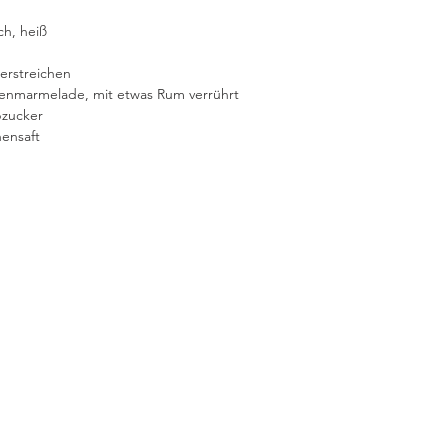
 Milch, heiß
 zum Berstreichen
 EL Marillenmarmelade, mit etwas Rum verrührt
Staubzucker
itronensaft