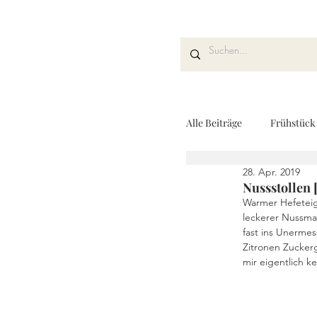
Alle Beiträge
Frühstück
28. Apr. 2019
Kuchen und Desserts
Nussstollen [
Warmer Hefeteig 
leckerer Nussma
fast ins Unermes
Drinks
Fingerfoo
Zitronen Zucker
mir eigentlich k
REZEPTKARTEN