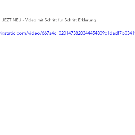
                            JEZT NEU - Video mit Schritt für Schritt Erklärung
.wixstatic.com/video/667a4c_0201473820344454809c1dadf7b0341