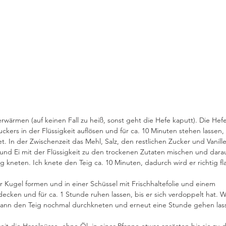
 erwärmen (auf keinen Fall zu heiß, sonst geht die Hefe kaputt). Die Hefe
ckers in der Flüssigkeit auflösen und für ca. 10 Minuten stehen lassen, 
t. In der Zwischenzeit das Mehl, Salz, den restlichen Zucker und Vanill
und Ei mit der Flüssigkeit zu den trockenen Zutaten mischen und dara
ig kneten. Ich knete den Teig ca. 10 Minuten, dadurch wird er richtig fl
r Kugel formen und in einer Schüssel mit Frischhaltefolie und einem 
ecken und für ca. 1 Stunde ruhen lassen, bis er sich verdoppelt hat. W
kann den Teig nochmal durchkneten und erneut eine Stunde gehen las
eit die Haselnüsse, ohne Öl, in einer Pfanne etwas anrösten bis sie zu 