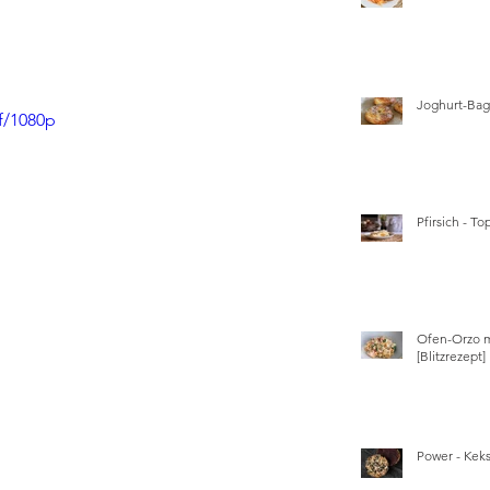
Joghurt-Bage
f/1080p
Pfirsich - T
Ofen-Orzo m
[Blitzrezept]
Power - Kek