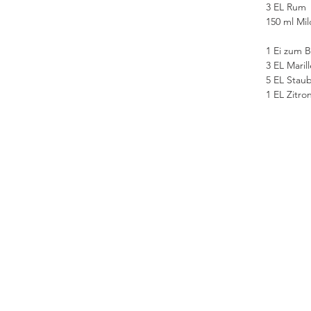
          3 EL Rum
          150 ml
          1 Ei
          3
          5 EL 
          1 EL Z