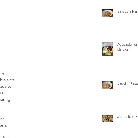
Salsiccia Pas
Avocado- un
deluxe
 mit 
bis sich 
Lauch - Pasta
ezucker 
us 
aumig. 
Jerusalem B
er 
sen. 
duften 