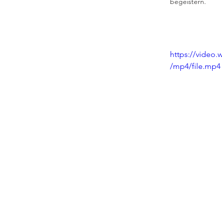
begeistern. 
https://video
/mp4/file.mp4