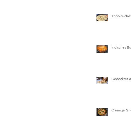
Knoblauch-
Indisches Bu
Gedeckter 
Cremige Gn