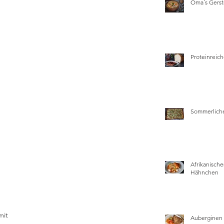
Oma´s Gers
Proteinreich
Sommerliche
Afrikanische
Hähnchen
mit 
Auberginen 