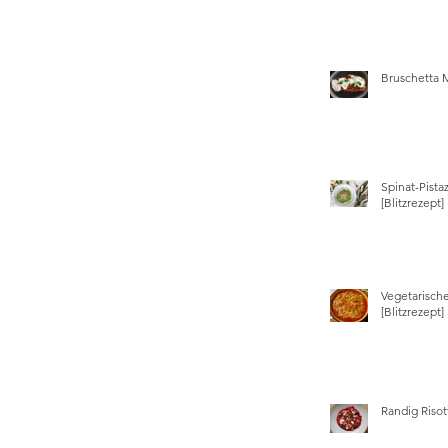
Bruschetta 
Spinat-Pista
[Blitzrezept]
Vegetarisch
[Blitzrezept]
Randig Risot