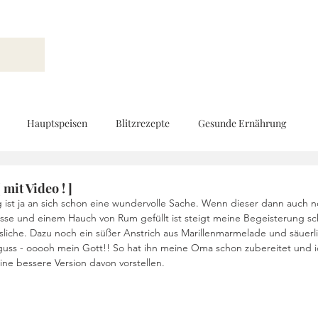
Hauptspeisen
Blitzrezepte
Gesunde Ernährung
Brot und Gebäck
Vorspeisen
Beilagen
Ernährungs
 mit Video ! ]
ist ja an sich schon eine wundervolle Sache. Wenn dieser dann auch n
sse und einem Hauch von Rum gefüllt ist steigt meine Begeisterung sc
sliche. Dazu noch ein süßer Anstrich aus Marillenmarmelade und säuerl
d
Geschenke aus der Küche
Kinderküche
Low Carb
guss - ooooh mein Gott!! So hat ihn meine Oma schon zubereitet und i
eine bessere Version davon vorstellen. 
Rezeptvideo
vegan
Kekse und Pralinen
Vegetarisch