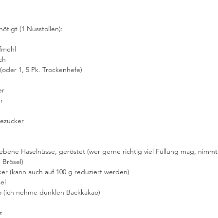
ötigt (1 Nusstollen):
 Zopfmehl
ilch 
g Hefe (oder 1, 5 Pk. Trockenhefe)
ker
er
Vanillezucker
Brösel) 
0 g Zucker (kann auch auf 100 g reduziert werden) 
ösel
 TL Kakao (ich nehme dunklen Backkakao)
lz