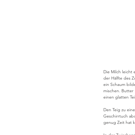
Die Milch leicht
der Hälfte des Zu
ein Schaum bilde
mischen. Butter 
einen glatten Te
Den Teig zu eine
Geschirrtuch abd
genug Zeit hat 
In der Zwischenz