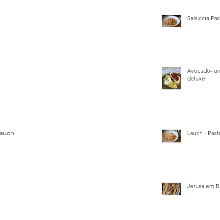
Salsiccia Pas
Avocado- un
deluxe
lauch 
Lauch - Pasta
Jerusalem B