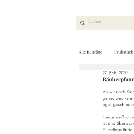
Alle Beiträge
Frühstück
27. Feb. 2020
Kuchen und Desserts
Räuberpfan
Als wir noch Ki
genau war, kann 
Drinks
Fingerfoo
egal, geschmeck
Heute weiß ich 
ist und überback
REZEPTKARTEN
Allerdings finde