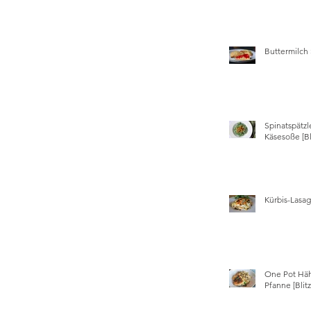
Buttermilch
Spinatspätzl
Käsesoße [Bl
Kürbis-Lasa
One Pot Hä
Pfanne [Blit