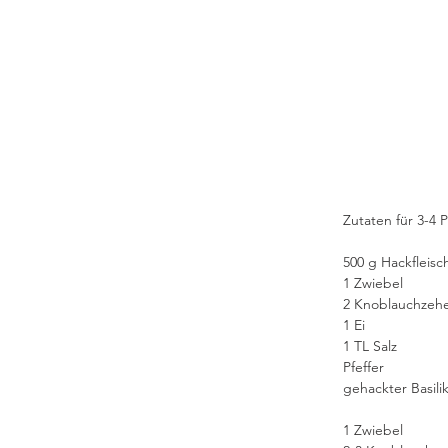
Zutaten für 3-4 
500 g Hackfleisc
1 Zwiebel
2 Knoblauchzeh
1 Ei
1 TL Salz
Pfeffer
gehackter Basil
1 Zwiebel