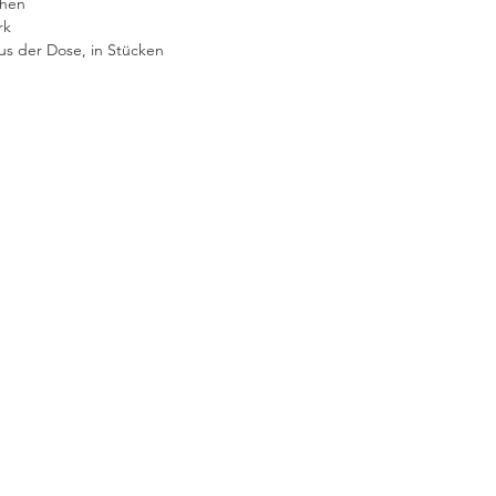
ehen
rk
us der Dose, in Stücken