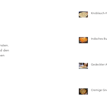
Knoblauch-
Indisches Bu
nsten. 
nd den 
hen 
Gedeckter 
Cremige Gn