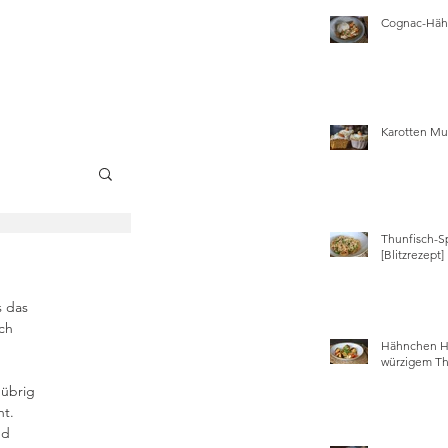
Cognac-Hähn
Karotten Mu
Thunfisch-S
wissen
[Blitzrezept]
 das 
ch 
Hähnchen Ha
würzigem Th
übrig 
t. 
nd 