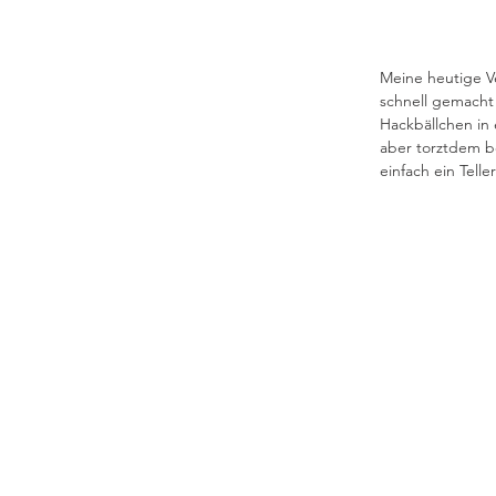
Meine heutige Ve
schnell gemacht
Hackbällchen in 
aber torztdem be
einfach ein Telle