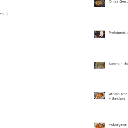
 
Oma´s Gers
v :) 
Proteinreich
Sommerliche
Afrikanische
Hähnchen
Auberginen 