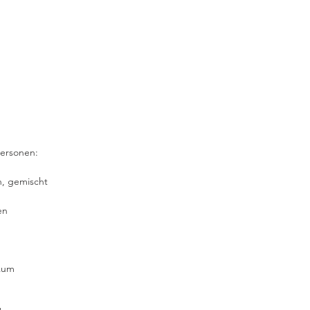
Personen:
h, gemischt
en
ikum