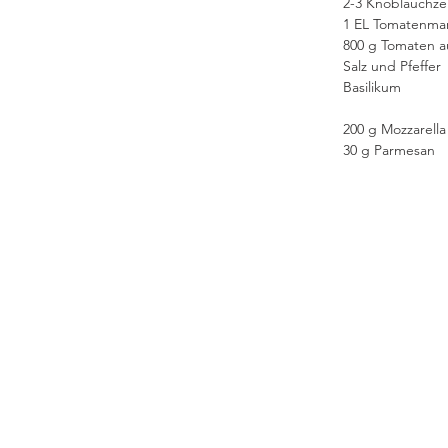
2-3 Knoblauchz
1 EL Tomatenma
800 g Tomaten a
Salz und Pfeffer
Basilikum
200 g Mozzarella
30 g Parmesan