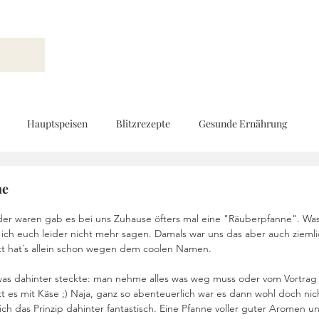
Hauptspeisen
Blitzrezepte
Gesunde Ernährung
Brot und Gebäck
Vorspeisen
Beilagen
Ernährungs
ne
nder waren gab es bei uns Zuhause öfters mal eine "Räuberpfanne". Was
ich euch leider nicht mehr sagen. Damals war uns das aber auch ziemli
d
Geschenke aus der Küche
Kinderküche
Low Carb
t hat´s allein schon wegen dem coolen Namen. 
was dahinter steckte: man nehme alles was weg muss oder vom Vortrag 
t es mit Käse ;) Naja, ganz so abenteuerlich war es dann wohl doch nich
Rezeptvideo
vegan
Kekse und Pralinen
Vegetarisch
 ich das Prinzip dahinter fantastisch. Eine Pfanne voller guter Aromen u