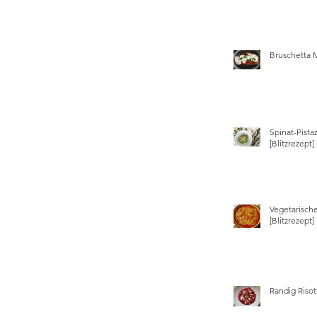
Bruschetta 
Spinat-Pista
[Blitzrezept]
Vegetarisch
[Blitzrezept]
Randig Risot