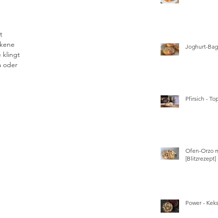
t 
ckene 
Joghurt-Bage
klingt 
a oder 
Pfirsich - T
Ofen-Orzo m
[Blitzrezept]
Power - Kek