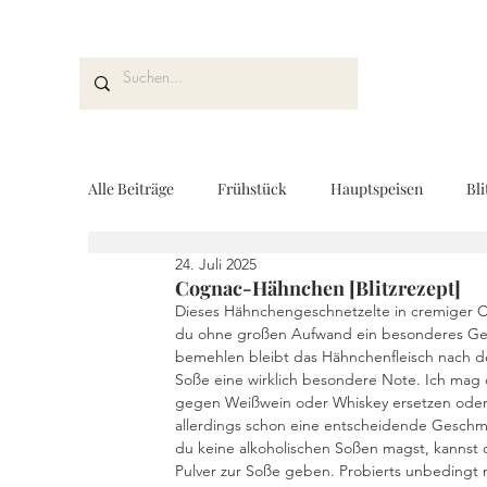
Alle Beiträge
Frühstück
Hauptspeisen
Bli
24. Juli 2025
Kuchen und Desserts
Brot und Gebäck
V
Cognac-Hähnchen [Blitzrezept]
Dieses Hähnchengeschnetzelte in cremiger C
du ohne großen Aufwand ein besonderes Geric
bemehlen bleibt das Hähnchenfleisch nach de
Drinks
Fingerfood
Geschenke aus der K
Soße eine wirklich besondere Note. Ich mag 
gegen Weißwein oder Whiskey ersetzen oder 
allerdings schon eine entscheidende Gesch
du keine alkoholischen Soßen magst, kannst 
REZEPTKARTEN
Rezeptvideo
vegan
Pulver zur Soße geben. Probierts unbedingt 