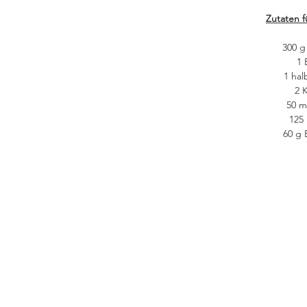
Zutaten f
300 
1 
1 hal
2 
50 m
125
60 g 