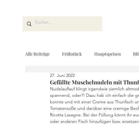
Alle Beiträge
Frühstück
Hauptspeisen
Bli
27. Juni 2022
Kuchen und Desserts
Brot und Gebäck
V
Gefüllte Muschelnudeln mit Thunf
Nudelauflauf klingt irgendwie ziemlich altmod
spannend, oder?! Dazu hab ich einfach die g
konnte und mit einer Creme aus Thunfisch und
Drinks
Fingerfood
Geschenke aus der K
Tomatensoße und darüber eine cremige Becham
Ricotta Lasagne. Bei der Füllung könnt ihr e
oder anderen Fisch hinzufügen bzw. ersetzen
REZEPTKARTEN
Rezeptvideo
vegan