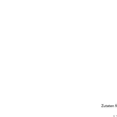
Zutaten f
1 