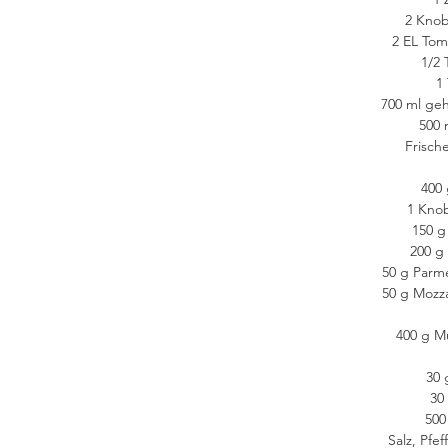
2 Kno
2 EL To
1/2 
1 
700 ml ge
500 
Frische
400 
1 Kno
150 g
200 g
50 g Parm
50 g Mozza
400 g M
30 
30
500
Salz, Pfe