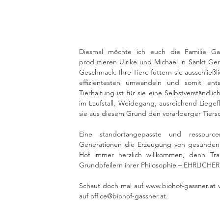
Diesmal möchte ich euch die Familie Gas
produzieren Ulrike und Michael in Sankt Ger
Geschmack. Ihre Tiere füttern sie ausschließl
effizientesten umwandeln und somit en
Tierhaltung ist für sie eine Selbstverständl
im Laufstall, Weidegang, ausreichend Liegef
sie aus diesem Grund den vorarlberger Tier
Eine standortangepasste und ressourcen
Generationen die Erzeugung von gesunden L
Hof immer herzlich willkommen, denn Tra
Grundpfeilern ihrer Philosophie – EHRLIC
Schaut doch mal auf 
www.biohof-gassner.at
 
auf 
office@biohof-gassner.at
.