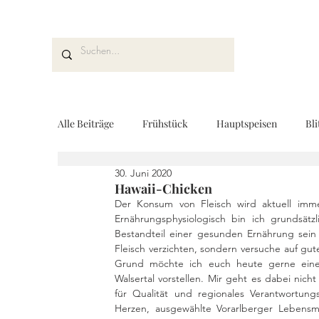
Alle Beiträge
Frühstück
Hauptspeisen
Bli
30. Juni 2020
Kuchen und Desserts
Brot und Gebäck
V
Hawaii-Chicken
Der Konsum von Fleisch wird aktuell imm
Ernährungsphysiologisch bin ich grundsätzl
Bestandteil einer gesunden Ernährung sein 
Drinks
Fingerfood
Geschenke aus der K
Fleisch verzichten, sondern versuche auf gut
Grund möchte ich euch heute gerne eine
Walsertal vorstellen. Mir geht es dabei nic
für Qualität und regionales Verantwortung
REZEPTKARTEN
Rezeptvideo
vegan
Herzen, ausgewählte Vorarlberger Lebensmi