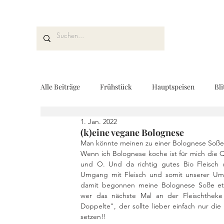
Alle Beiträge
Frühstück
Hauptspeisen
Bli
1. Jan. 2022
Kuchen und Desserts
Brot und Gebäck
V
(k)eine vegane Bolognese
Man könnte meinen zu einer Bolognese Soße gi
Wenn ich Bolognese koche ist für mich die Qu
und O. Und da richtig gutes Bio Fleisch of
Drinks
Fingerfood
Geschenke aus der K
Umgang mit Fleisch und somit unserer Umw
damit begonnen meine Bolognese Soße etwa
wer das nächste Mal an der Fleischtheke 
Doppelte", der sollte lieber einfach nur d
REZEPTKARTEN
Rezeptvideo
vegan
setzen!!