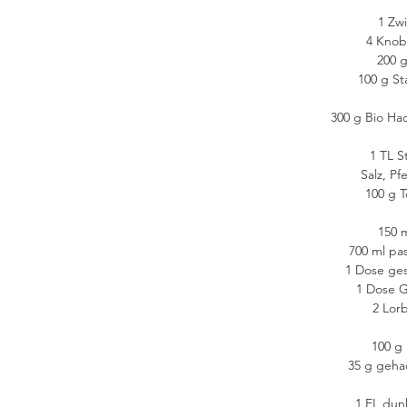
1 Zw
4 Knob
200 g
100 g St
300 g Bio Hac
1 TL S
Salz, Pf
100 g 
150 
700 ml pa
1 Dose ge
1 Dose 
2 Lorb
100 g 
35 g geha
1 EL dun