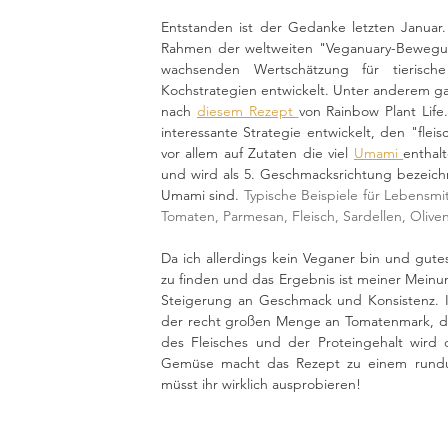
Entstanden ist der Gedanke letzten Januar
Rahmen der weltweiten "Veganuary-Bewegun
wachsenden Wertschätzung für tierische
Kochstrategien entwickelt. Unter anderem ga
nach 
diesem Rezept 
von Rainbow Plant Lif
interessante Strategie entwickelt, den "flei
vor allem auf Zutaten die viel 
Umami 
enthal
und wird als 5. Geschmacksrichtung bezeichn
Umami sind. 
Typische Beispiele für Lebensmi
Tomaten, Parmesan, Fleisch, Sardellen, Oliven
Da ich allerdings kein Veganer bin und gutes
zu finden und das Ergebnis ist meiner Meinu
Steigerung an Geschmack und Konsistenz. I
der recht großen Menge an Tomatenmark, de
des Fleisches und der Proteingehalt wird d
Gemüse macht das Rezept zu einem rundum
müsst ihr wirklich ausprobieren! 