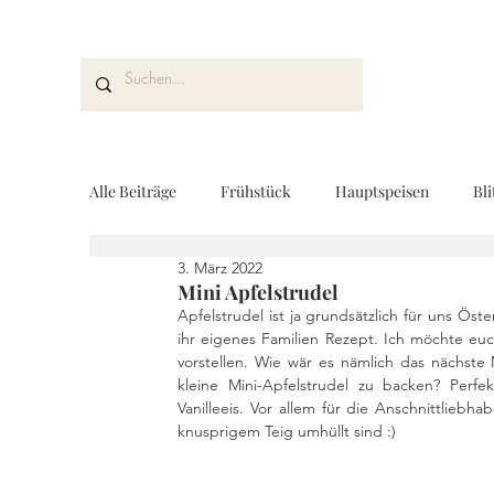
Alle Beiträge
Frühstück
Hauptspeisen
Bli
3. März 2022
Kuchen und Desserts
Brot und Gebäck
V
Mini Apfelstrudel
Apfelstrudel ist ja grundsätzlich für uns Öst
ihr eigenes Familien Rezept. Ich möchte euc
vorstellen. Wie wär es nämlich das nächste
Drinks
Fingerfood
Geschenke aus der K
kleine Mini-Apfelstrudel zu backen? Perfe
Vanilleeis. Vor allem für die Anschnittliebha
knusprigem Teig umhüllt sind :) 
REZEPTKARTEN
Rezeptvideo
vegan