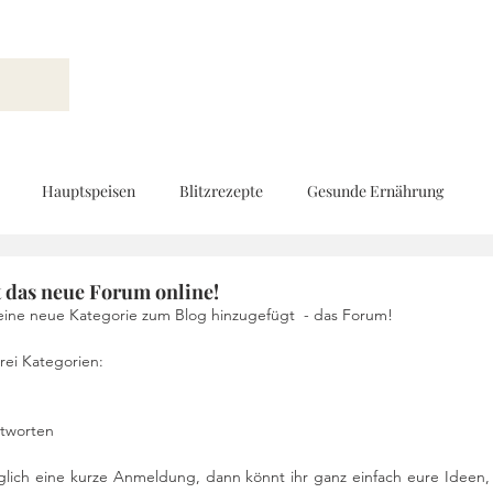
Hauptspeisen
Blitzrezepte
Gesunde Ernährung
Brot und Gebäck
Vorspeisen
Beilagen
Ernährungs
st das neue Forum online!
eine neue Kategorie zum Blog hinzugefügt  - das Forum! 
rei Kategorien:
d
Geschenke aus der Küche
Kinderküche
Low Carb
ntworten
Rezeptvideo
vegan
Kekse und Pralinen
Vegetarisch
iglich eine kurze Anmeldung, dann könnt ihr ganz einfach eure Ideen, 