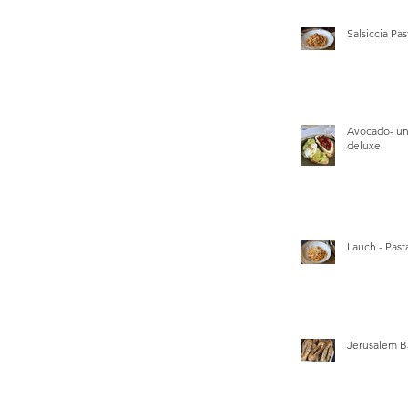
Salsiccia Pas
Avocado- un
deluxe
Lauch - Pasta
Jerusalem B