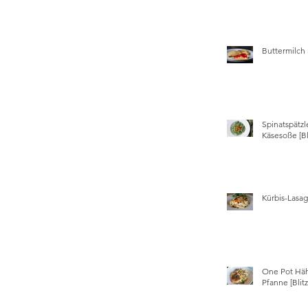
Buttermilch
Spinatspätzl
Käsesoße [Bl
Kürbis-Lasa
One Pot Hä
Pfanne [Blit