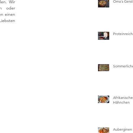
en. Wir 
Oma´s Gers
n oder 
n einen 
iebsten 
Proteinreich
Sommerliche
Afrikanische
Hähnchen
Auberginen 