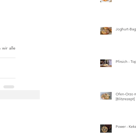
Joghurt-Bage
ir alle 
Pfirsich - T
Ofen-Orzo m
[Blitzrezept]
Power - Kek