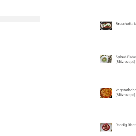
Bruschetta 
Spinat-Pista
[Blitzrezept]
Vegetarisch
[Blitzrezept]
Randig Risot