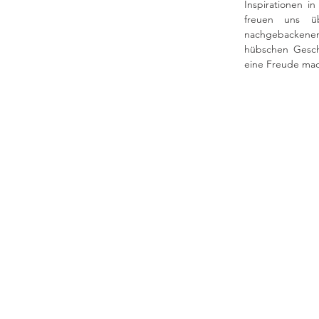
Inspirationen i
freuen uns üb
nachgebackenen 
hübschen Gesche
eine Freude mac