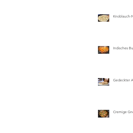
Knoblauch-
Indisches Bu
Gedeckter 
Cremige Gn