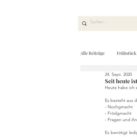
Alle Beiträge
Frühstück
24. Sept. 2020
Kuchen und Desserts
Seit heute i
Heute habe ich 
Es besteht aus d
Drinks
Fingerfoo
- Nochgmacht
- Frödgmacht
- Fragen und A
REZEPTKARTEN
Es benötigt led