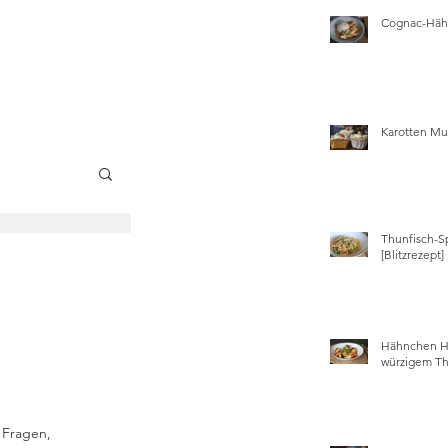
Cognac-Hähn
Karotten Mu
Thunfisch-S
wissen
[Blitzrezept]
Hähnchen Ha
würzigem Th
Fragen, 