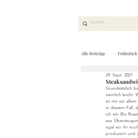
Alle Beiträge
Frühstück
29. Sept. 2021
Kuchen und Desserts
Steaksandwi
Grundsätzlich bin
ziemlich leicht.
ist mir vor alle
Drinks
Fingerfoo
in diesem Fall, 
ich ein Bio Roa
aus Überzeugun
egal wo ihr euch
REZEPTKARTEN
produziert und 