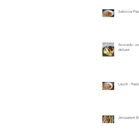
Salsiccia Pas
Avocado- un
deluxe
Lauch - Pasta
Jerusalem B