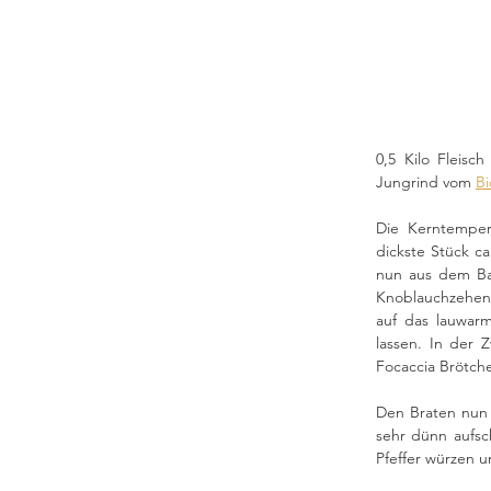
0,5 Kilo Fleisc
Jungrind vom 
Bi
Die Kerntempera
dickste Stück ca
nun aus dem Bac
Knoblauchzehen 
auf das lauwar
lassen. In der 
Focaccia Brötch
Den Braten nun 
sehr dünn aufsc
Pfeffer würzen 