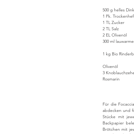
500 g helles Din
1 Pk. Trockenhef
1 TL Zucker
2 TL Salz
2 EL Olivenöl 
300 ml lauwarme
1 kg Bio Rinderb
Olivenöl 
3 Knoblauchzeh
Rosmarin
Für die Focacci
abdecken und fü
Stücke mit jew
Backpapier bel
Brötchen mit je