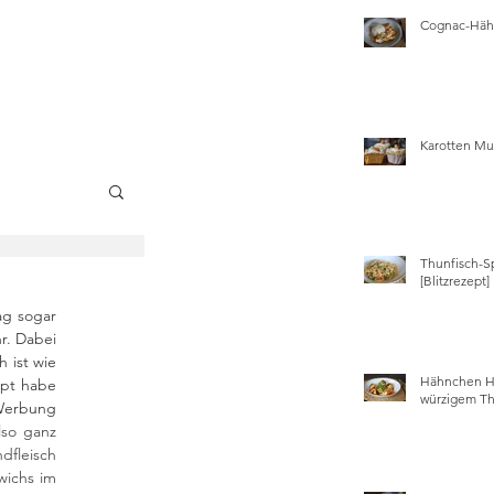
Cognac-Hähn
Karotten Mu
Thunfisch-S
wissen
[Blitzrezept]
ag sogar 
r. Dabei 
 ist wie 
Hähnchen Ha
pt habe 
würzigem Th
Werbung 
so ganz 
fleisch 
ichs im 