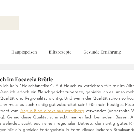
Hauptspeisen
Blitzrezepte
Gesunde Ernährung
Brot und Gebäck
Vorspeisen
Beilagen
Ernährungs
ch im Focaccia Brötle
 ich kein "Fleischfanatiker". Auf Fleisch zu verzichten fällt mir im Allt
 Wenn ich jedoch ein Fleischgericht zubereite, genieße ich es umso meh
m Qualität und Regionalität wichtig. Und wenn die Qualität schon so hoch
d
Geschenke aus der Küche
Kinderküche
Low Carb
dann muss es auch richtig gut zubereitet sein! Für mein heutiges Reze
stbeef vom 
Angus Rind direkt 
aus Vorarlberg
 verwendet [unbezahlte 
g]. 
Genau diese Qualität schmeckt man einfach bei jedem Bissen! Al
 befindet, sucht euch einen regionalen Betrieb, der richtig gutes Rind
Rezeptvideo
vegan
Kekse und Pralinen
Vegetarisch
genießt ein geniales Endergebnis in Form dieses leckeren Steaksandw