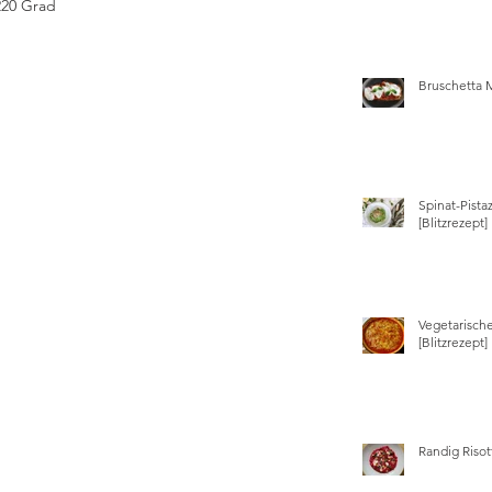
20 Grad 
Bruschetta 
Spinat-Pista
[Blitzrezept]
Vegetarisch
[Blitzrezept]
Randig Risot