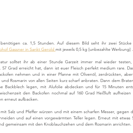
h benötigen ca. 1,5 Stunden. Auf diesem Bild seht ihr zwei Stücke f
ohof Gassner in Sankt Gerold 
mit jeweils 0,5 kg [unbezahlte Werbung] .
tur solltet ihr ab einer Stunde Garzeit immer mal wieder testen, 
. 57 Grad erreicht hat, dann ist euer Fleisch perfekt medium rare. Das
kofen nehmen und in einer Pfanne mit Olivenöl, zerdrückten, aber
und Rosmarin von allen Seiten kurz scharf anbraten. Dann dem Braten
me Backblech legen, mit Alufolie abdecken und für 15 Minuten ent
Zwischenzeit den Backofen nochmal auf 160 Grad Heißluft aufheizen 
en erneut aufbacken. 
mit Salz und Pfeffer würzen und mit einem scharfen Messer, gegen di
hneiden und auf einen vorgewärmten Teller legen. Erneut mit etwas S
und gemeinsam mit den Knoblauchzehen und dem Rosmarin anrichten. 