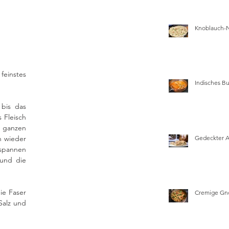
Knoblauch-
einstes 
Indisches Bu
 
bis das 
 Fleisch 
 ganzen 
 wieder 
Gedeckter 
spannen 
und die 
e Faser 
Cremige Gn
alz und 