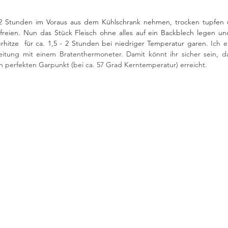
 2 Stunden im Voraus aus dem Kühlschrank nehmen, trocken tupfen 
freien. Nun das Stück Fleisch ohne alles auf ein Backblech legen und
hitze  für ca. 1,5 - 2 Stunden bei niedriger Temperatur garen. 
Ich e
itung mit einem Bratenthermoneter. Damit könnt ihr sicher sein, da
n perfekten Garpunkt (bei ca. 57 Grad Kerntemperatur) erreicht. 