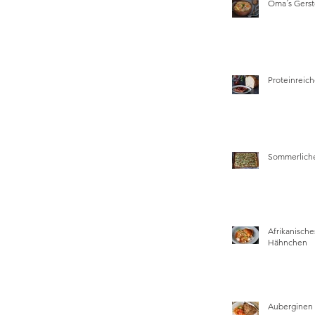
Oma´s Gers
Proteinreich
Sommerliche
Afrikanische
Hähnchen
Auberginen 