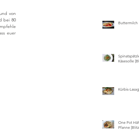
und von 
 bei 80 
Buttermilch
mpfehle 
ss euer 
Spinatspätzl
Käsesoße [Bl
Kürbis-Lasa
One Pot Hä
Pfanne [Blit