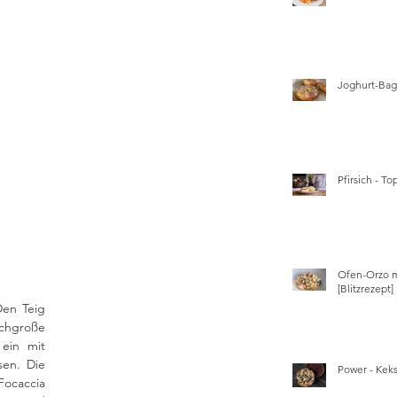
Joghurt-Bage
Pfirsich - T
Ofen-Orzo m
[Blitzrezept]
en Teig 
chgroße 
ein mit 
en. Die 
Power - Kek
ocaccia 