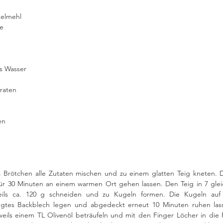
kelmehl 
e 
s Wasser 
raten 
en 
a Brötchen alle Zutaten mischen und zu einem glatten Teig kneten. D
r 30 Minuten an einem warmen Ort gehen lassen. Den Teig in 7 glei
eils ca. 120 g schneiden und zu Kugeln formen. Die Kugeln auf 
egtes Backblech legen und abgedeckt erneut 10 Minuten ruhen lass
weils einem TL Olivenöl beträufeln und mit den Finger Löcher in die F