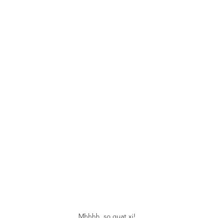
Mhhhh, so guat xi!