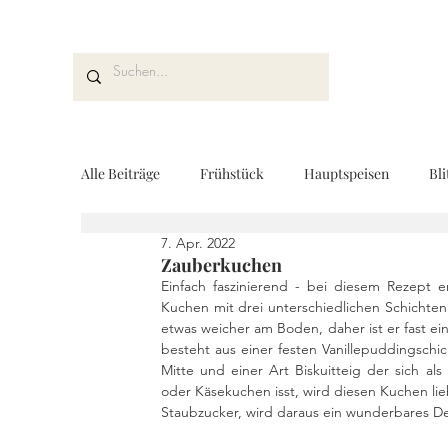
Alle Beiträge
Frühstück
Hauptspeisen
Bli
7. Apr. 2022
Kuchen und Desserts
Brot und Gebäck
V
Zauberkuchen
Einfach faszinierend - bei diesem Rezept 
Kuchen mit drei unterschiedlichen Schichten
etwas weicher am Boden, daher ist er fast ein
Drinks
Fingerfood
Geschenke aus der K
besteht aus einer festen Vanillepuddingschic
Mitte und einer Art Biskuitteig der sich al
oder Käsekuchen isst, wird diesen Kuchen lie
Staubzucker, wird daraus ein wunderbares De
REZEPTKARTEN
Rezeptvideo
vegan