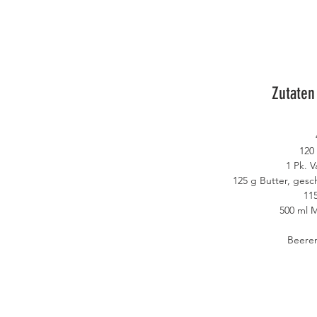
Zutaten
120
1 Pk. V
125 g Butter, ges
11
500 ml M
Beere