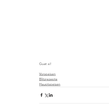
Guat xi!
Vorspeisen
Blitzrezepte
Hauptspeisen