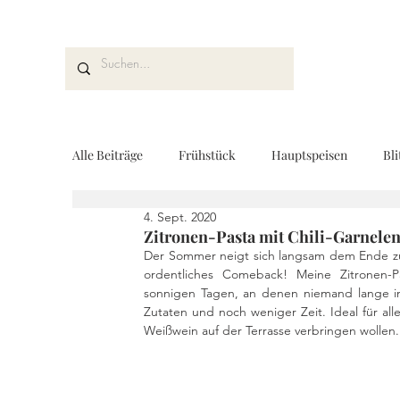
Alle Beiträge
Frühstück
Hauptspeisen
Bli
4. Sept. 2020
Kuchen und Desserts
Brot und Gebäck
V
Zitronen-Pasta mit Chili-Garnelen 
Der Sommer neigt sich langsam dem Ende zu
ordentliches Comeback! Meine Zitronen-P
sonnigen Tagen, an denen niemand lange in 
Drinks
Fingerfood
Geschenke aus der K
Zutaten und noch weniger Zeit. Ideal für all
Weißwein auf der Terrasse verbringen wollen.
REZEPTKARTEN
Rezeptvideo
vegan