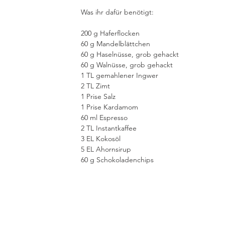
Was ihr dafür benötigt:
200 g Haferflocken
60 g Mandelblättchen
60 g Haselnüsse, grob gehackt
60 g Walnüsse, grob gehackt
1 TL gemahlener Ingwer
2 TL Zimt
1 Prise Salz
1 Prise Kardamom
60 ml Espresso 
2 TL Instantkaffee
3 EL Kokosöl
5 EL Ahornsirup
60 g Schokoladenchips