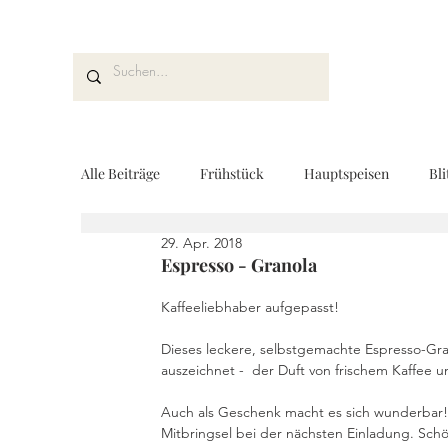
Alle Beiträge
Frühstück
Hauptspeisen
Bli
29. Apr. 2018
Kuchen und Desserts
Brot und Gebäck
V
Espresso - Granola
Kaffeeliebhaber aufgepasst! 
Drinks
Fingerfood
Geschenke aus der K
Dieses leckere, selbstgemachte Espresso-Gra
auszeichnet -  der Duft von frischem Kaffee 
Auch als Geschenk macht es sich wunderbar! 
REZEPTKARTEN
Rezeptvideo
vegan
Mitbringsel bei der nächsten Einladung. Schö