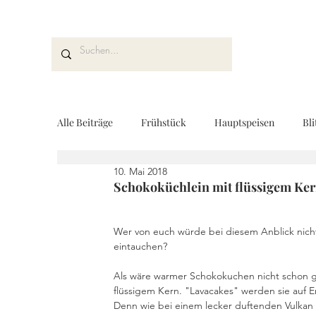
Alle Beiträge
Frühstück
Hauptspeisen
Bli
10. Mai 2018
Kuchen und Desserts
Brot und Gebäck
V
Schokoküchlein mit flüssigem Ke
Wer von euch würde bei diesem Anblick nicht 
Drinks
Fingerfood
Geschenke aus der K
eintauchen? 
Als wäre warmer Schokokuchen nicht schon ge
flüssigem Kern. "Lavacakes" werden sie auf E
REZEPTKARTEN
Rezeptvideo
vegan
Denn wie bei einem lecker duftenden Vulkan