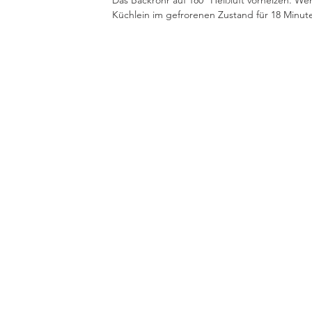
Das Backrohr auf 180° Heißluft vorheizen. We
Küchlein im gefrorenen Zustand für 18 Minut