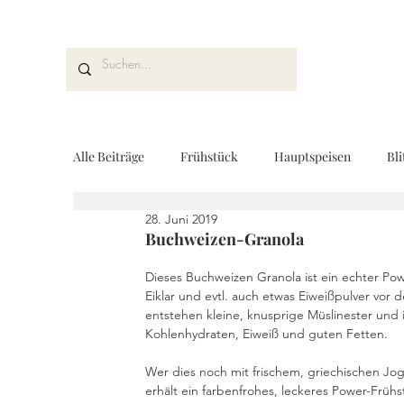
Alle Beiträge
Frühstück
Hauptspeisen
Bli
28. Juni 2019
Kuchen und Desserts
Brot und Gebäck
V
Buchweizen-Granola
Dieses Buchweizen Granola ist ein echter P
Eiklar und evtl. auch etwas Eiweißpulver vo
Drinks
Fingerfood
Geschenke aus der K
entstehen kleine, knusprige Müslinester und
Kohlenhydraten, Eiweiß und guten Fetten. 
Wer dies noch mit frischem, griechischen Jo
REZEPTKARTEN
Rezeptvideo
vegan
erhält ein farbenfrohes, leckeres Power-Frühs