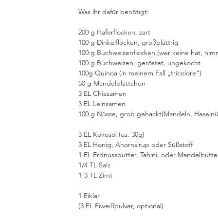
Was ihr dafür benötigt:
200 g Haferflocken, zart
100 g Dinkelflocken, großblättrig
100 g Buchweizenflocken (wer keine hat, nim
100 g Buchweizen, geröstet, ungekocht
100g Quinoa (in meinem Fall „tricolore“)
50 g Mandelblättchen
3 EL Chiasamen
3 EL Leinsamen
100 g Nüsse, grob gehackt(Mandeln, Haselnü
3 EL Kokosöl (ca. 30g)
3 EL Honig, Ahornsirup oder Süßstoff
1 EL Erdnussbutter, Tahini, oder Mandelbutte
1/4 TL Salz
1-3 TL Zimt 
1 Eiklar
(3 EL Eiweißpulver, optional)